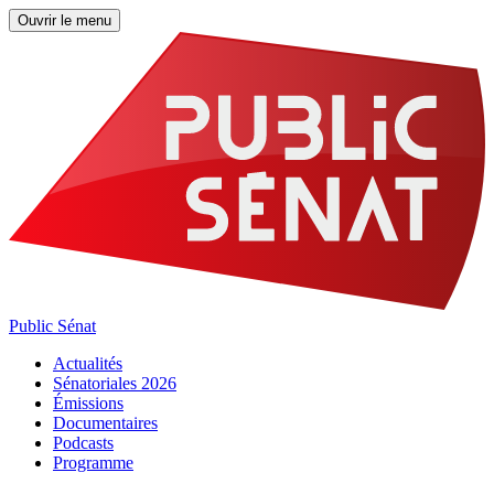
Ouvrir le menu
Public Sénat
Actualités
Sénatoriales 2026
Émissions
Documentaires
Podcasts
Programme