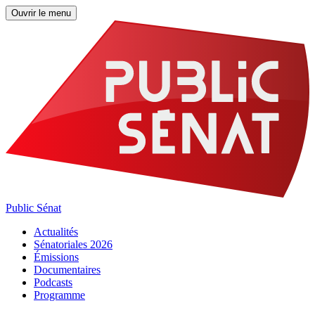
Ouvrir le menu
Public Sénat
Actualités
Sénatoriales 2026
Émissions
Documentaires
Podcasts
Programme