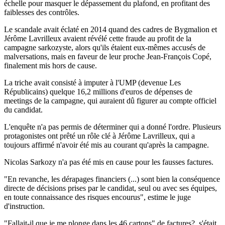
échelle pour masquer le dépassement du plafond, en profitant des
faiblesses des contrôles.
Le scandale avait éclaté en 2014 quand des cadres de Bygmalion et
Jérôme Lavrilleux avaient révélé cette fraude au profit de la
campagne sarkozyste, alors qu'ils étaient eux-mêmes accusés de
malversations, mais en faveur de leur proche Jean-François Copé,
finalement mis hors de cause.
La triche avait consisté à imputer à l'UMP (devenue Les
Républicains) quelque 16,2 millions d'euros de dépenses de
meetings de la campagne, qui auraient dû figurer au compte officiel
du candidat.
L'enquête n'a pas permis de déterminer qui a donné l'ordre. Plusieurs
protagonistes ont prêté un rôle clé à Jérôme Lavrilleux, qui a
toujours affirmé n'avoir été mis au courant qu'après la campagne.
Nicolas Sarkozy n'a pas été mis en cause pour les fausses factures.
"En revanche, les dérapages financiers (...) sont bien la conséquence
directe de décisions prises par le candidat, seul ou avec ses équipes,
en toute connaissance des risques encourus", estime le juge
d'instruction.
"Fallait-il que je me plonge dans les 46 cartons" de factures?, s'était