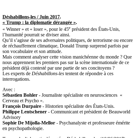
Déshabillons-les / Juin 2017
.
« Trump : la diplomatie dérangée »
.
e
« Winner » et « loser », pour le 45
président des
É
tats-Unis,
l’humanité pourrait se diviser ainsi.
Qu’il s’agisse de ses adversaires politiques, de terrorisme ou encore
de réchauffement climatique, Donald Trump surprend parfois par
son vocabulaire et son attitude.
Mais comment analyser cette vision manichéenne du monde ? Que
nous apprennent les premiers pas sur la scène internationale de ce
président déjà contesté par une partie de ses concitoyens ?
Les experts de
Déshabillons-les
tentent de répondre à ces
interrogations.
Avec :
Sébastien Bohler
- Journaliste spécialiste en neurosciences «
Cerveau et Psycho ».
François Durpaire
- Historien spécialiste des
É
tats-Unis.
Philippe Lentschener
- Communicant et président de Beauworld
Advisory
Sophie De Mijolla-Mellor
- Psychanalyste et professeure émérite
en psychopathologie.