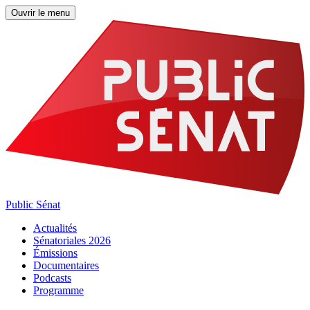
Ouvrir le menu
Public Sénat
Actualités
Sénatoriales 2026
Émissions
Documentaires
Podcasts
Programme