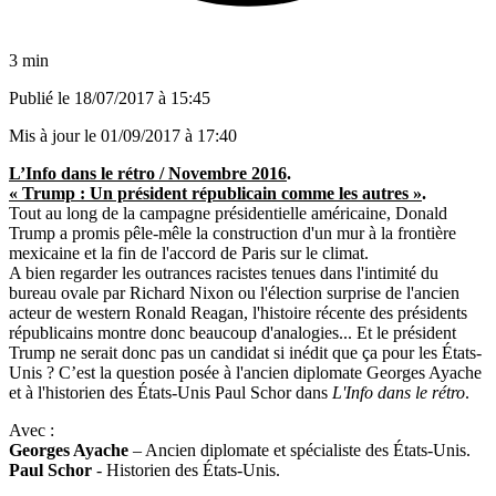
3 min
Publié le
18/07/2017 à 15:45
Mis à jour le
01/09/2017 à 17:40
L’Info dans le rétro / Novembre 2016
.
« Trump : Un président républicain comme les autres »
.
Tout au long de la campagne présidentielle américaine, Donald
Trump a promis pêle-mêle la construction d'un mur à la frontière
mexicaine et la fin de l'accord de Paris sur le climat.
A bien regarder les outrances racistes tenues dans l'intimité du
bureau ovale par Richard Nixon ou l'élection surprise de l'ancien
acteur de western Ronald Reagan, l'histoire récente des présidents
républicains montre donc beaucoup d'analogies... Et le président
Trump ne serait donc pas un candidat si inédit que ça pour les
É
tats-
Unis
? C’est la question posée à l'ancien diplomate Georges Ayache
et à l'historien des
É
tats-Unis Paul Schor dans
L'Info dans le rétro
.
Avec :
Georges Ayache
– Ancien diplomate et spécialiste des
É
tats-Unis.
Paul Schor
- Historien des
É
tats-Unis.