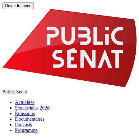
Ouvrir le menu
Public Sénat
Actualités
Sénatoriales 2026
Émissions
Documentaires
Podcasts
Programme