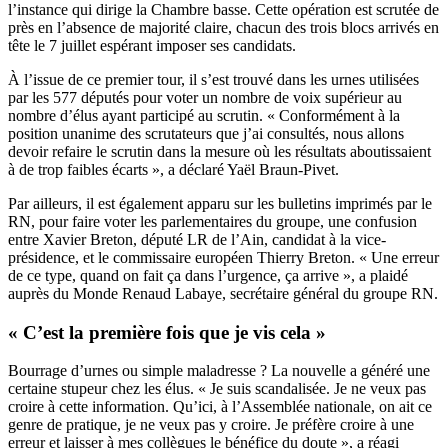
l’instance qui dirige la Chambre basse. Cette opération est scrutée de
près en l’absence de majorité claire, chacun des trois blocs arrivés en
tête le 7 juillet espérant imposer ses candidats.
À l’issue de ce premier tour, il s’est trouvé dans les urnes utilisées
par les 577 députés pour voter un nombre de voix supérieur au
nombre d’élus ayant participé au scrutin. « Conformément à la
position unanime des scrutateurs que j’ai consultés, nous allons
devoir refaire le scrutin dans la mesure où les résultats aboutissaient
à de trop faibles écarts », a déclaré Yaël Braun-Pivet.
Par ailleurs, il est également apparu sur les bulletins imprimés par le
RN, pour faire voter les parlementaires du groupe, une confusion
entre Xavier Breton, député LR de l’Ain, candidat à la vice-
présidence, et le commissaire européen Thierry Breton. « Une erreur
de ce type, quand on fait ça dans l’urgence, ça arrive », a plaidé
auprès du Monde Renaud Labaye, secrétaire général du groupe RN.
« C’est la première fois que je vis cela »
Bourrage d’urnes ou simple maladresse ? La nouvelle a généré une
certaine stupeur chez les élus. « Je suis scandalisée. Je ne veux pas
croire à cette information. Qu’ici, à l’Assemblée nationale, on ait ce
genre de pratique, je ne veux pas y croire. Je préfère croire à une
erreur et laisser à mes collègues le bénéfice du doute », a réagi