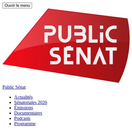
Ouvrir le menu
Public Sénat
Actualités
Sénatoriales 2026
Émissions
Documentaires
Podcasts
Programme