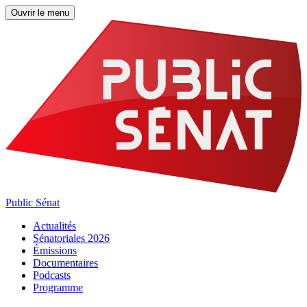
Ouvrir le menu
Public Sénat
Actualités
Sénatoriales 2026
Émissions
Documentaires
Podcasts
Programme