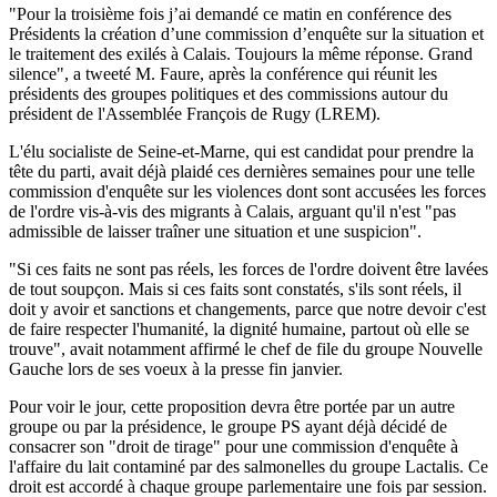
"Pour la troisième fois j’ai demandé ce matin en conférence des
Présidents la création d’une commission d’enquête sur la situation et
le traitement des exilés à Calais. Toujours la même réponse. Grand
silence", a tweeté M. Faure, après la conférence qui réunit les
présidents des groupes politiques et des commissions autour du
président de l'Assemblée François de Rugy (LREM).
L'élu socialiste de Seine-et-Marne, qui est candidat pour prendre la
tête du parti, avait déjà plaidé ces dernières semaines pour une telle
commission d'enquête sur les violences dont sont accusées les forces
de l'ordre vis-à-vis des migrants à Calais, arguant qu'il n'est "pas
admissible de laisser traîner une situation et une suspicion".
"Si ces faits ne sont pas réels, les forces de l'ordre doivent être lavées
de tout soupçon. Mais si ces faits sont constatés, s'ils sont réels, il
doit y avoir et sanctions et changements, parce que notre devoir c'est
de faire respecter l'humanité, la dignité humaine, partout où elle se
trouve", avait notamment affirmé le chef de file du groupe Nouvelle
Gauche lors de ses voeux à la presse fin janvier.
Pour voir le jour, cette proposition devra être portée par un autre
groupe ou par la présidence, le groupe PS ayant déjà décidé de
consacrer son "droit de tirage" pour une commission d'enquête à
l'affaire du lait contaminé par des salmonelles du groupe Lactalis. Ce
droit est accordé à chaque groupe parlementaire une fois par session.