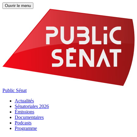
Ouvrir le menu
Public Sénat
Actualités
Sénatoriales 2026
Émissions
Documentaires
Podcasts
Programme