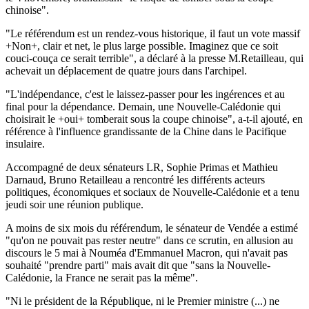
chinoise".
"Le référendum est un rendez-vous historique, il faut un vote massif
+Non+, clair et net, le plus large possible. Imaginez que ce soit
couci-couça ce serait terrible", a déclaré à la presse M.Retailleau, qui
achevait un déplacement de quatre jours dans l'archipel.
"L'indépendance, c'est le laissez-passer pour les ingérences et au
final pour la dépendance. Demain, une Nouvelle-Calédonie qui
choisirait le +oui+ tomberait sous la coupe chinoise", a-t-il ajouté, en
référence à l'influence grandissante de la Chine dans le Pacifique
insulaire.
Accompagné de deux sénateurs LR, Sophie Primas et Mathieu
Darnaud, Bruno Retailleau a rencontré les différents acteurs
politiques, économiques et sociaux de Nouvelle-Calédonie et a tenu
jeudi soir une réunion publique.
A moins de six mois du référendum, le sénateur de Vendée a estimé
"qu'on ne pouvait pas rester neutre" dans ce scrutin, en allusion au
discours le 5 mai à Nouméa d'Emmanuel Macron, qui n'avait pas
souhaité "prendre parti" mais avait dit que "sans la Nouvelle-
Calédonie, la France ne serait pas la même".
"Ni le président de la République, ni le Premier ministre (...) ne