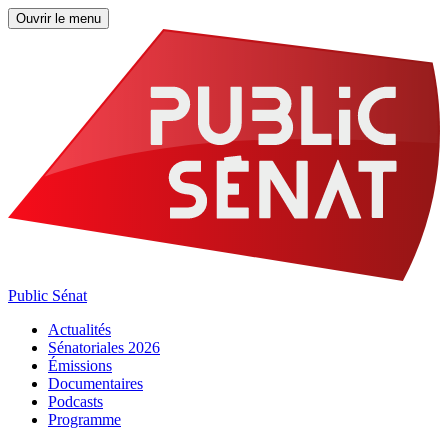
Ouvrir le menu
Public Sénat
Actualités
Sénatoriales 2026
Émissions
Documentaires
Podcasts
Programme