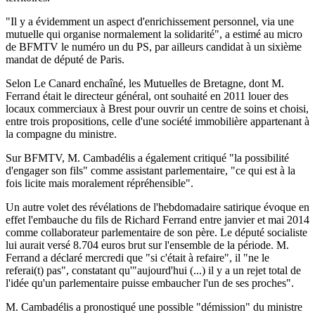
"Il y a évidemment un aspect d'enrichissement personnel, via une
mutuelle qui organise normalement la solidarité", a estimé au micro
de BFMTV le numéro un du PS, par ailleurs candidat à un sixième
mandat de député de Paris.
Selon Le Canard enchaîné, les Mutuelles de Bretagne, dont M.
Ferrand était le directeur général, ont souhaité en 2011 louer des
locaux commerciaux à Brest pour ouvrir un centre de soins et choisi,
entre trois propositions, celle d'une société immobilière appartenant à
la compagne du ministre.
Sur BFMTV, M. Cambadélis a également critiqué "la possibilité
d'engager son fils" comme assistant parlementaire, "ce qui est à la
fois licite mais moralement répréhensible".
Un autre volet des révélations de l'hebdomadaire satirique évoque en
effet l'embauche du fils de Richard Ferrand entre janvier et mai 2014
comme collaborateur parlementaire de son père. Le député socialiste
lui aurait versé 8.704 euros brut sur l'ensemble de la période. M.
Ferrand a déclaré mercredi que "si c'était à refaire", il "ne le
referai(t) pas", constatant qu'"aujourd'hui (...) il y a un rejet total de
l'idée qu'un parlementaire puisse embaucher l'un de ses proches".
M. Cambadélis a pronostiqué une possible "démission" du ministre