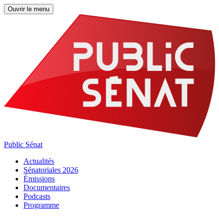
Ouvrir le menu
Public Sénat
Actualités
Sénatoriales 2026
Émissions
Documentaires
Podcasts
Programme