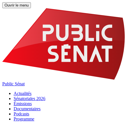
Ouvrir le menu
Public Sénat
Actualités
Sénatoriales 2026
Émissions
Documentaires
Podcasts
Programme