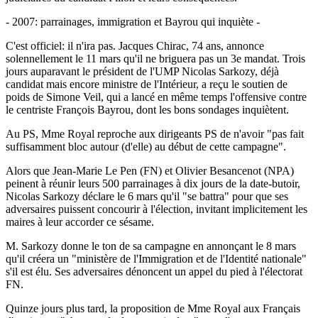
- 2007: parrainages, immigration et Bayrou qui inquiète -
C'est officiel: il n'ira pas. Jacques Chirac, 74 ans, annonce
solennellement le 11 mars qu'il ne briguera pas un 3e mandat. Trois
jours auparavant le président de l'UMP Nicolas Sarkozy, déjà
candidat mais encore ministre de l'Intérieur, a reçu le soutien de
poids de Simone Veil, qui a lancé en même temps l'offensive contre
le centriste François Bayrou, dont les bons sondages inquiètent.
Au PS, Mme Royal reproche aux dirigeants PS de n'avoir "pas fait
suffisamment bloc autour (d'elle) au début de cette campagne".
Alors que Jean-Marie Le Pen (FN) et Olivier Besancenot (NPA)
peinent à réunir leurs 500 parrainages à dix jours de la date-butoir,
Nicolas Sarkozy déclare le 6 mars qu'il "se battra" pour que ses
adversaires puissent concourir à l'élection, invitant implicitement les
maires à leur accorder ce sésame.
M. Sarkozy donne le ton de sa campagne en annonçant le 8 mars
qu'il créera un "ministère de l'Immigration et de l'Identité nationale"
s'il est élu. Ses adversaires dénoncent un appel du pied à l'électorat
FN.
Quinze jours plus tard, la proposition de Mme Royal aux Français