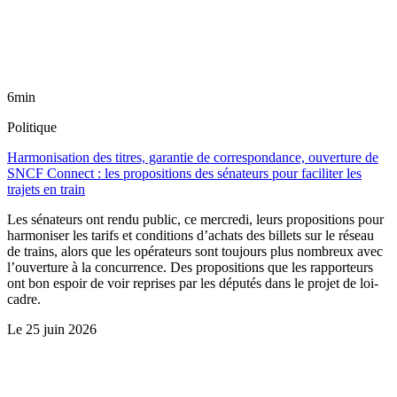
6min
Politique
Harmonisation des titres, garantie de correspondance, ouverture de
SNCF Connect : les propositions des sénateurs pour faciliter les
trajets en train
Les sénateurs ont rendu public, ce mercredi, leurs propositions pour
harmoniser les tarifs et conditions d’achats des billets sur le réseau
de trains, alors que les opérateurs sont toujours plus nombreux avec
l’ouverture à la concurrence. Des propositions que les rapporteurs
ont bon espoir de voir reprises par les députés dans le projet de loi-
cadre.
Le
25 juin 2026