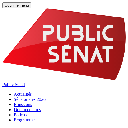
Ouvrir le menu
Public Sénat
Actualités
Sénatoriales 2026
Émissions
Documentaires
Podcasts
Programme