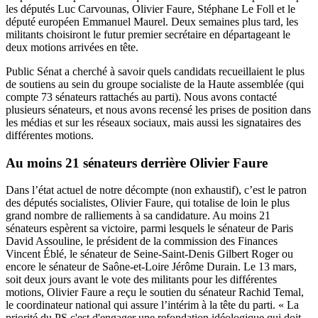
les députés Luc Carvounas, Olivier Faure, Stéphane Le Foll et le
député européen Emmanuel Maurel. Deux semaines plus tard, les
militants choisiront le futur premier secrétaire en départageant le
deux motions arrivées en tête.
Public Sénat a cherché à savoir quels candidats recueillaient le plus
de soutiens au sein du groupe socialiste de la Haute assemblée (qui
compte
73 sénateurs rattachés au parti
). Nous avons contacté
plusieurs sénateurs, et nous avons recensé les prises de position dans
les médias et sur les réseaux sociaux, mais aussi les signataires des
différentes motions.
Au moins 21 sénateurs derrière Olivier Faure
Dans l’état actuel de notre décompte (non exhaustif), c’est le patron
des députés socialistes, Olivier Faure, qui totalise de loin le plus
grand nombre de ralliements à sa candidature. Au moins 21
sénateurs espèrent sa victoire, parmi lesquels le sénateur de Paris
David Assouline, le président de la commission des Finances
Vincent Éblé, le sénateur de Seine-Saint-Denis Gilbert Roger ou
encore le sénateur de Saône-et-Loire Jérôme Durain. Le 13 mars,
soit deux jours avant le vote des militants pour les différentes
motions, Olivier Faure a reçu
le soutien du sénateur Rachid Temal
,
le coordinateur national qui assure l’intérim à la tête du parti. « La
priorité du PS c'est d'engager une refondation idéologique qui doit