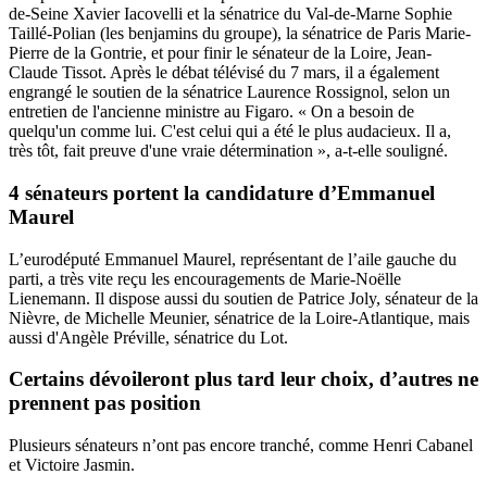
de-Seine Xavier Iacovelli et la sénatrice du Val-de-Marne Sophie
Taillé-Polian (les benjamins du groupe), la sénatrice de Paris Marie-
Pierre de la Gontrie, et pour finir le sénateur de la Loire, Jean-
Claude Tissot. Après le débat télévisé du 7 mars, il a également
engrangé le soutien de la sénatrice Laurence Rossignol, selon un
entretien de l'ancienne ministre au
Figaro
. « On a besoin de
quelqu'un comme lui. C'est celui qui a été le plus audacieux. Il a,
très tôt, fait preuve d'une vraie détermination », a-t-elle souligné.
4 sénateurs portent la candidature d’Emmanuel
Maurel
L’eurodéputé Emmanuel Maurel, représentant de l’aile gauche du
parti, a très vite reçu les encouragements de Marie-Noëlle
Lienemann. Il dispose aussi du soutien de Patrice Joly, sénateur de la
Nièvre, de Michelle Meunier, sénatrice de la Loire-Atlantique, mais
aussi d'Angèle Préville, sénatrice du Lot.
Certains dévoileront plus tard leur choix, d’autres ne
prennent pas position
Plusieurs sénateurs n’ont pas encore tranché, comme Henri Cabanel
et Victoire Jasmin.