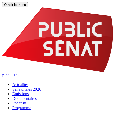
Ouvrir le menu
Public Sénat
Actualités
Sénatoriales 2026
Émissions
Documentaires
Podcasts
Programme