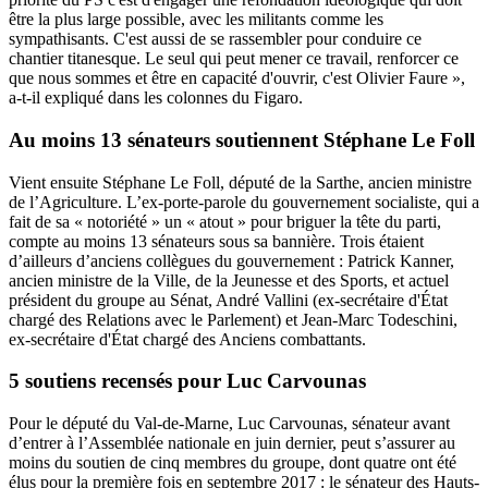
être la plus large possible, avec les militants comme les
sympathisants. C'est aussi de se rassembler pour conduire ce
chantier titanesque. Le seul qui peut mener ce travail, renforcer ce
que nous sommes et être en capacité d'ouvrir, c'est Olivier Faure »,
a-t-il expliqué dans les colonnes du Figaro.
Au moins 13 sénateurs soutiennent Stéphane Le Foll
Vient ensuite Stéphane Le Foll, député de la Sarthe, ancien ministre
de l’Agriculture. L’ex-porte-parole du gouvernement socialiste, qui a
fait de sa « notoriété » un « atout » pour briguer la tête du parti,
compte au moins 13 sénateurs sous sa bannière. Trois étaient
d’ailleurs d’anciens collègues du gouvernement : Patrick Kanner,
ancien ministre de la Ville, de la Jeunesse et des Sports, et actuel
président du groupe au Sénat, André Vallini (ex-secrétaire d'État
chargé des Relations avec le Parlement) et Jean-Marc Todeschini,
ex-secrétaire d'État chargé des Anciens combattants.
5 soutiens recensés pour Luc Carvounas
Pour le député du Val-de-Marne, Luc Carvounas, sénateur avant
d’entrer à l’Assemblée nationale en juin dernier, peut s’assurer au
moins du soutien de cinq membres du groupe, dont quatre ont été
élus pour la première fois en septembre 2017 : le sénateur des Hauts-