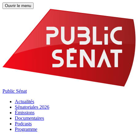
Ouvrir le menu
Public Sénat
Actualités
Sénatoriales 2026
Émissions
Documentaires
Podcasts
Programme