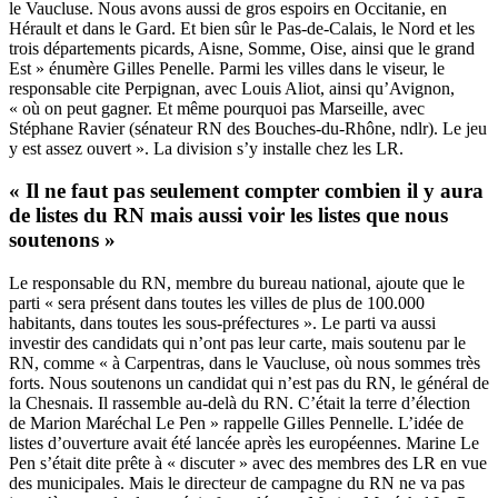
le Vaucluse. Nous avons aussi de gros espoirs en Occitanie, en
Hérault et dans le Gard. Et bien sûr le Pas-de-Calais, le Nord et les
trois départements picards, Aisne, Somme, Oise, ainsi que le grand
Est » énumère Gilles Penelle. Parmi les villes dans le viseur, le
responsable cite Perpignan, avec Louis Aliot, ainsi qu’Avignon,
« où on peut gagner. Et même pourquoi pas Marseille, avec
Stéphane Ravier (sénateur RN des Bouches-du-Rhône, ndlr). Le jeu
y est assez ouvert ». La division
s’y installe
chez les LR.
« Il ne faut pas seulement compter combien il y aura
de listes du RN mais aussi voir les listes que nous
soutenons »
Le responsable du RN, membre du bureau national, ajoute que le
parti « sera présent dans toutes les villes de plus de 100.000
habitants, dans toutes les sous-préfectures ». Le parti va aussi
investir des candidats qui n’ont pas leur carte, mais soutenu par le
RN, comme « à Carpentras, dans le Vaucluse, où nous sommes très
forts. Nous soutenons un candidat qui n’est pas du RN, le général de
la Chesnais. Il rassemble au-delà du RN. C’était la terre d’élection
de Marion Maréchal Le Pen » rappelle Gilles Pennelle. L’idée de
listes d’ouverture avait été lancée après les européennes. Marine Le
Pen s’était dite prête à « discuter » avec des membres des LR en vue
des municipales. Mais le directeur de campagne du RN ne va pas