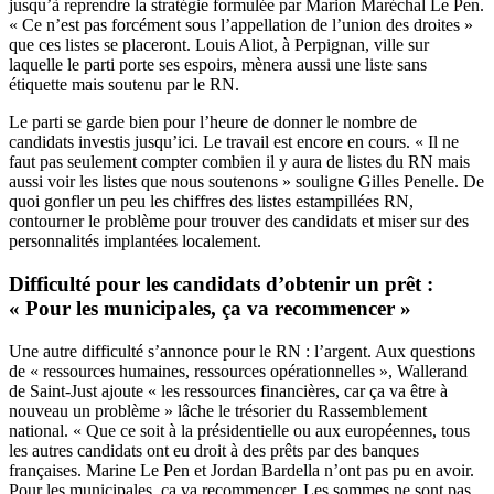
jusqu’à reprendre la stratégie formulée par Marion Maréchal Le Pen.
« Ce n’est pas forcément sous l’appellation de l’union des droites »
que ces listes se placeront. Louis Aliot, à Perpignan, ville sur
laquelle le parti porte ses espoirs, mènera aussi une liste sans
étiquette mais soutenu par le RN.
Le parti se garde bien pour l’heure de donner le nombre de
candidats investis jusqu’ici. Le travail est encore en cours. « Il ne
faut pas seulement compter combien il y aura de listes du RN mais
aussi voir les listes que nous soutenons » souligne Gilles Penelle. De
quoi gonfler un peu les chiffres des listes estampillées RN,
contourner le problème pour trouver des candidats et miser sur des
personnalités implantées localement.
Difficulté pour les candidats d’obtenir un prêt :
« Pour les municipales, ça va recommencer »
Une autre difficulté s’annonce pour le RN : l’argent. Aux questions
de « ressources humaines, ressources opérationnelles », Wallerand
de Saint-Just ajoute « les ressources financières, car ça va être à
nouveau un problème » lâche le trésorier du Rassemblement
national. « Que ce soit à la présidentielle ou aux européennes, tous
les autres candidats ont eu droit à des prêts par des banques
françaises. Marine Le Pen et Jordan Bardella n’ont pas pu en avoir.
Pour les municipales, ça va recommencer. Les sommes ne sont pas