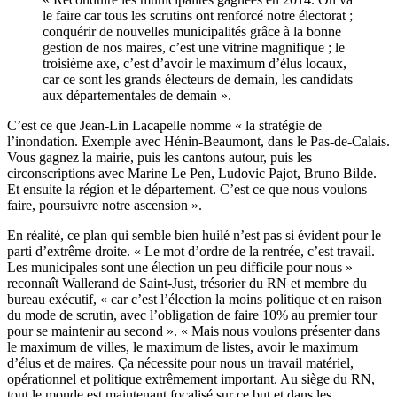
le faire car tous les scrutins ont renforcé notre électorat ;
conquérir de nouvelles municipalités grâce à la bonne
gestion de nos maires, c’est une vitrine magnifique ; le
troisième axe, c’est d’avoir le maximum d’élus locaux,
car ce sont les grands électeurs de demain, les candidats
aux départementales de demain ».
C’est ce que Jean-Lin Lacapelle nomme « la stratégie de
l’inondation. Exemple avec Hénin-Beaumont, dans le Pas-de-Calais.
Vous gagnez la mairie, puis les cantons autour, puis les
circonscriptions avec Marine Le Pen, Ludovic Pajot, Bruno Bilde.
Et ensuite la région et le département. C’est ce que nous voulons
faire, poursuivre notre ascension ».
En réalité, ce plan qui semble bien huilé n’est pas si évident pour le
parti d’extrême droite. « Le mot d’ordre de la rentrée, c’est travail.
Les municipales sont une élection un peu difficile pour nous »
reconnaît Wallerand de Saint-Just, trésorier du RN et membre du
bureau exécutif, « car c’est l’élection la moins politique et en raison
du mode de scrutin, avec l’obligation de faire 10% au premier tour
pour se maintenir au second ». « Mais nous voulons présenter dans
le maximum de villes, le maximum de listes, avoir le maximum
d’élus et de maires. Ça nécessite pour nous un travail matériel,
opérationnel et politique extrêmement important. Au siège du RN,
tout le monde est maintenant focalisé sur ce but et dans les