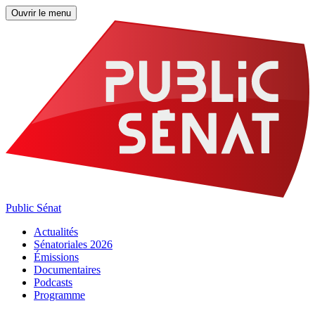
Ouvrir le menu
Public Sénat
Actualités
Sénatoriales 2026
Émissions
Documentaires
Podcasts
Programme