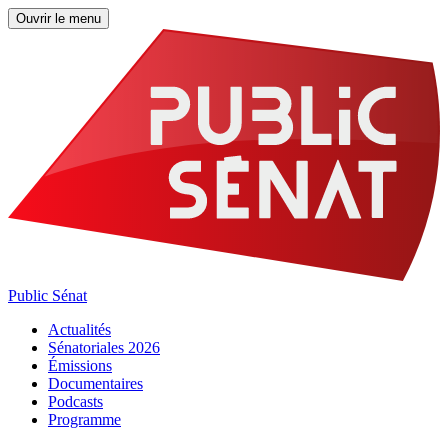
Ouvrir le menu
Public Sénat
Actualités
Sénatoriales 2026
Émissions
Documentaires
Podcasts
Programme