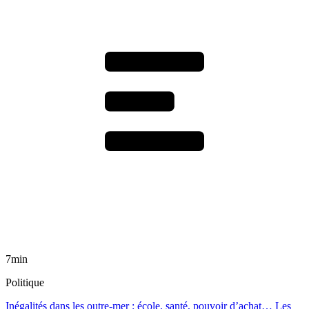
7min
Politique
Inégalités dans les outre-mer : école, santé, pouvoir d’achat… Les