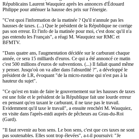
Républicains Laurent Wauquiez après les annonces d'Édouard
Philippe pour atténuer la hausse des prix sur l'énergie.
"C'est quoi l'information de la matinée ? Qu'il n'annule pas les
hausses de taxes. (...) Que le président de la République ne corrige
pas son erreur. Et l'info de la matinée pour moi, c'est donc qu'il n'a
pas entendu les Français", a réagi M. Wauquiez sur RMC et
BFMTV.
"Dans quatre ans, l'augmentation décidée sur le carburant chaque
année, ce sera 15 milliards d'euros. Ce qui a été annoncé ce matin
c'est 500 millions d'euros de subventions. (...) Il fallait quand même
y penser. Jusqu'où on va aller dans l'absurdité ?", a développé le
président de LR, évoquant "de la micro-rustine qui n'est pas à la
hauteur du sujet".
"Ce qu'est en train de faire le gouvernement sur les hausses de taxes
est une folie et le président de la République fait une lourde erreur
en pensant qu'en taxant le carburant, il ne taxe pas le travail.
Evidemment qu'il taxe le travail", a ensuite renchéri M. Wauquiez,
en visite dans l'après-midi auprès de pêcheurs au Grau-du-Roi
(Gard).
"Il faut revenir au bon sens. Le bon sens, c'est que ces taxes ne sont
pas soutenables. Elles sont trop élevées", a-t-il poursuivi: "Je