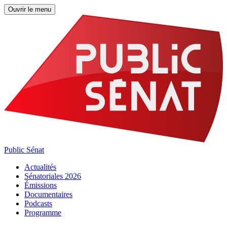
Ouvrir le menu
Public Sénat
Actualités
Sénatoriales 2026
Émissions
Documentaires
Podcasts
Programme