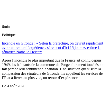
6min
Politique
Incendie en Gironde : « Selon la préfecture, on devrait rapidement
avoir un retour d’expérience, sûrement d’ici 15 jours », estime la
sénatrice Nathalie Delattre
Après l’incendie le plus important que la France ait connu depuis
1949, les habitants de la commune du Porge, durement touchés, ont
fait part de leur sentiment d’abandon. Une situation qui suscite la
compassion des sénateurs de Gironde. Ils appellent les services de
l’Etat à livrer, au plus vite, un retour d’expérience.
Le
4 août 2026