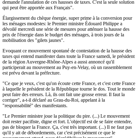
demande l'annulation de ces hausses de taxes. C'est la seule solution
qui peut être apportée aux Français".
Élargissement du chèque énergie, super prime à la conversion pour
les ménages modestes: le Premier ministre Édouard Philippe a
dévoilé mercredi une série de mesures pour atténuer la hausse des
prix de l'énergie dans le budget des ménages, à trois jours de la
mobilisation des "gilets jaunes".
Evoquant ce mouvement spontané de contestation de la hausse des
taxes qui entend manifester dans toute la France samedi, le président
de la région Auvergne-Rhône-Alpes a aussi annoncé qu'il
participerait au mouvement au Puy-en-Velay, où un rassemblement
est prévu devant la préfecture.
"Ce que je veux, c'est qu'on écoute cette France, et c'est cette France
à laquelle le président de la République tourne le dos. Tout le monde
peut faire des erreurs. Là, ils ont fait une grosse erreur. Il faut la
corriger", a-t-il déclaré au Grau-du-Roi, appelant à la
"responsabilité" des manifestants.
"Le Premier ministre joue la politique du pire. (...) Le mouvement
doit rester pacifiste, digne et fort. L'objectif est de se faire entendre,
pas de bloquer la France. Ça, c'est très important. (...) Il ne faut pas
qu'il y ait de débordements, car c'est précisément ce que le