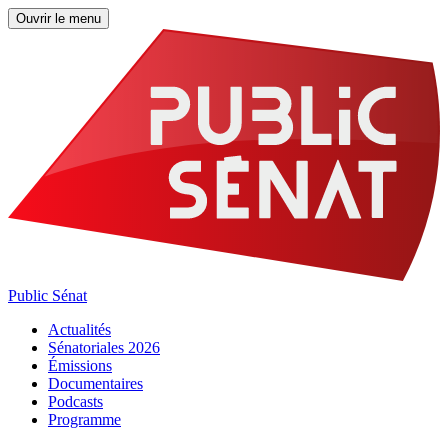
Ouvrir le menu
Public Sénat
Actualités
Sénatoriales 2026
Émissions
Documentaires
Podcasts
Programme