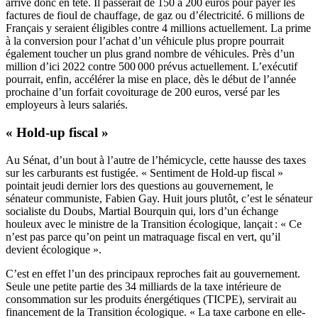
arrive donc en tête. Il passerait de 150 à 200 euros pour payer les
factures de fioul de chauffage, de gaz ou d’électricité. 6 millions de
Français y seraient éligibles contre 4 millions actuellement. La prime
à la conversion pour l’achat d’un véhicule plus propre pourrait
également toucher un plus grand nombre de véhicules. Près d’un
million d’ici 2022 contre 500 000 prévus actuellement. L’exécutif
pourrait, enfin, accélérer la mise en place, dès le début de l’année
prochaine d’un forfait covoiturage de 200 euros, versé par les
employeurs à leurs salariés.
« Hold-up fiscal »
Au Sénat, d’un bout à l’autre de l’hémicycle, cette hausse des taxes
sur les carburants est fustigée. « Sentiment de Hold-up fiscal »
pointait jeudi dernier lors des questions au gouvernement, le
sénateur communiste, Fabien Gay. Huit jours plutôt, c’est le sénateur
socialiste du Doubs,
Martial Bourquin
qui, lors d’un échange
houleux avec le ministre de la Transition écologique, lançait : « Ce
n’est pas parce qu’on peint un matraquage fiscal en vert, qu’il
devient écologique ».
C’est en effet l’un des principaux reproches fait au gouvernement.
Seule une petite partie des 34 milliards de la taxe intérieure de
consommation sur les produits énergétiques (TICPE), servirait au
financement de la Transition écologique. « La taxe carbone en elle-