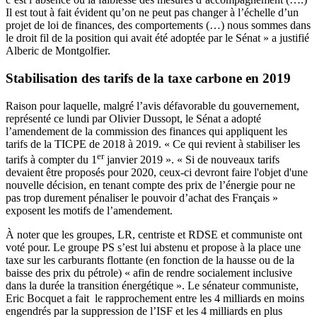
Il est tout à fait évident qu’on ne peut pas changer à l’échelle d’un
projet de loi de finances, des comportements (…) nous sommes dans
le droit fil de la position qui avait été adoptée par le Sénat » a justifié
Alberic de Montgolfier.
Stabilisation des tarifs de la taxe carbone en 2019
Raison pour laquelle, malgré l’avis défavorable du gouvernement,
représenté ce lundi par Olivier Dussopt, le Sénat a adopté
l’amendement de la commission des finances qui appliquent les
tarifs de la TICPE de 2018 à 2019. « Ce qui revient à stabiliser les
er
tarifs à compter du 1
janvier 2019 ». « Si de nouveaux tarifs
devaient être proposés pour 2020, ceux-ci devront faire l'objet d'une
nouvelle décision, en tenant compte des prix de l’énergie pour ne
pas trop durement pénaliser le pouvoir d’achat des Français »
exposent les motifs de
l’amendement
.
À noter que les groupes, LR, centriste et RDSE et communiste ont
voté pour. Le groupe PS s’est lui abstenu et propose à la place une
taxe sur les carburants flottante (en fonction de la hausse ou de la
baisse des prix du pétrole) « afin de rendre socialement inclusive
dans la durée la transition énergétique ». Le sénateur communiste,
Eric Bocquet a fait le rapprochement entre les 4 milliards en moins
engendrés par la suppression de l’ISF et les 4 milliards en plus