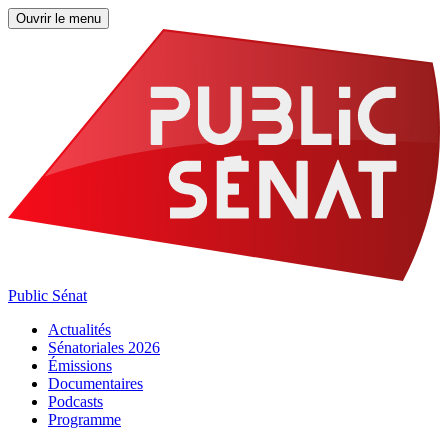
Ouvrir le menu
Public Sénat
Actualités
Sénatoriales 2026
Émissions
Documentaires
Podcasts
Programme