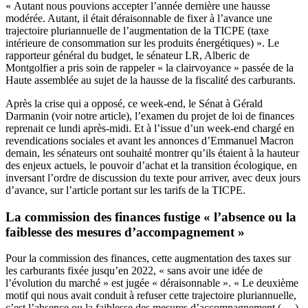
« Autant nous pouvions accepter l’année dernière une hausse
modérée. Autant, il était déraisonnable de fixer à l’avance une
trajectoire pluriannuelle de l’augmentation de la TICPE (taxe
intérieure de consommation sur les produits énergétiques) ». Le
rapporteur général du budget, le sénateur LR, Alberic de
Montgolfier a pris soin de rappeler « la clairvoyance » passée de la
Haute assemblée au sujet de la hausse de la fiscalité des carburants.
Après la crise qui a opposé, ce week-end, le Sénat à Gérald
Darmanin
(voir notre article)
, l’examen du projet de loi de finances
reprenait ce lundi après-midi. Et à l’issue d’un week-end chargé en
revendications sociales et avant les annonces d’Emmanuel Macron
demain, les sénateurs ont souhaité montrer qu’ils étaient à la hauteur
des enjeux actuels, le pouvoir d’achat et la transition écologique, en
inversant l’ordre de discussion du texte pour arriver, avec deux jours
d’avance, sur l’article portant sur les tarifs de la TICPE.
La commission des finances fustige « l’absence ou la
faiblesse des mesures d’accompagnement »
Pour la commission des finances, cette augmentation des taxes sur
les carburants fixée jusqu’en 2022, « sans avoir une idée de
l’évolution du marché » est jugée « déraisonnable ». « Le deuxième
motif qui nous avait conduit à refuser cette trajectoire pluriannuelle,
c’est l’absence ou la faiblesse des mesures d’accompagnement (….)