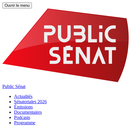
Ouvrir le menu
Public Sénat
Actualités
Sénatoriales 2026
Émissions
Documentaires
Podcasts
Programme