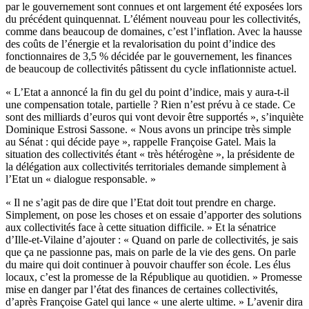
par le gouvernement sont connues et ont largement été exposées lors
du précédent quinquennat. L’élément nouveau pour les collectivités,
comme dans beaucoup de domaines, c’est l’inflation. Avec la hausse
des coûts de l’énergie et la revalorisation du point d’indice des
fonctionnaires de 3,5 % décidée par le gouvernement, les finances
de beaucoup de collectivités pâtissent du cycle inflationniste actuel.
« L’Etat a annoncé la fin du gel du point d’indice, mais y aura-t-il
une compensation totale, partielle ? Rien n’est prévu à ce stade. Ce
sont des milliards d’euros qui vont devoir être supportés », s’inquiète
Dominique Estrosi Sassone. « Nous avons un principe très simple
au Sénat : qui décide paye », rappelle Françoise Gatel. Mais la
situation des collectivités étant « très hétérogène », la présidente de
la délégation aux collectivités territoriales demande simplement à
l’Etat un « dialogue responsable. »
« Il ne s’agit pas de dire que l’Etat doit tout prendre en charge.
Simplement, on pose les choses et on essaie d’apporter des solutions
aux collectivités face à cette situation difficile. » Et la sénatrice
d’Ille-et-Vilaine d’ajouter : « Quand on parle de collectivités, je sais
que ça ne passionne pas, mais on parle de la vie des gens. On parle
du maire qui doit continuer à pouvoir chauffer son école. Les élus
locaux, c’est la promesse de la République au quotidien. » Promesse
mise en danger par l’état des finances de certaines collectivités,
d’après Françoise Gatel qui lance « une alerte ultime. » L’avenir dira