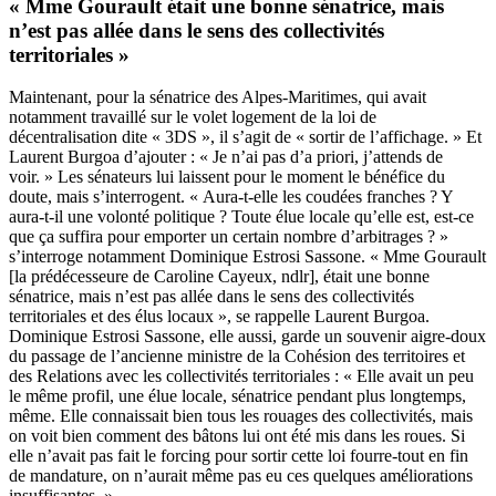
« Mme Gourault était une bonne sénatrice, mais
n’est pas allée dans le sens des collectivités
territoriales »
Maintenant, pour la sénatrice des Alpes-Maritimes, qui avait
notamment travaillé sur
le volet logement de la loi de
décentralisation dite « 3DS »
, il s’agit de « sortir de l’affichage. » Et
Laurent Burgoa d’ajouter : « Je n’ai pas d’a priori, j’attends de
voir. » Les sénateurs lui laissent pour le moment le bénéfice du
doute, mais s’interrogent. « Aura-t-elle les coudées franches ? Y
aura-t-il une volonté politique ? Toute élue locale qu’elle est, est-ce
que ça suffira pour emporter un certain nombre d’arbitrages ? »
s’interroge notamment Dominique Estrosi Sassone. « Mme Gourault
[la prédécesseure de Caroline Cayeux, ndlr], était une bonne
sénatrice, mais n’est pas allée dans le sens des collectivités
territoriales et des élus locaux », se rappelle Laurent Burgoa.
Dominique Estrosi Sassone, elle aussi, garde un souvenir aigre-doux
du passage de l’ancienne ministre de la Cohésion des territoires et
des Relations avec les collectivités territoriales : « Elle avait un peu
le même profil, une élue locale, sénatrice pendant plus longtemps,
même. Elle connaissait bien tous les rouages des collectivités, mais
on voit bien comment des bâtons lui ont été mis dans les roues. Si
elle n’avait pas fait le forcing pour sortir cette loi fourre-tout en fin
de mandature, on n’aurait même pas eu ces quelques améliorations
insuffisantes. »