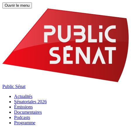
Ouvrir le menu
Public Sénat
Actualités
Sénatoriales 2026
Émissions
Documentaires
Podcasts
Programme