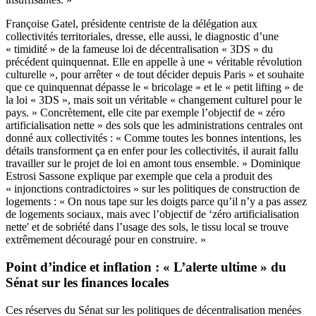
Françoise Gatel, présidente centriste de la délégation aux
collectivités territoriales, dresse, elle aussi, le diagnostic d’une
« timidité » de la
fameuse loi de décentralisation « 3DS »
du
précédent quinquennat. Elle en appelle à une « véritable révolution
culturelle », pour arrêter « de tout décider depuis Paris » et souhaite
que ce quinquennat dépasse le « bricolage » et le « petit lifting » de
la loi « 3DS », mais soit un véritable « changement culturel pour le
pays. » Concrètement, elle cite par exemple l’objectif de « zéro
artificialisation nette » des sols que les administrations centrales ont
donné aux collectivités : « Comme toutes les bonnes intentions, les
détails transforment ça en enfer pour les collectivités, il aurait fallu
travailler sur le projet de loi en amont tous ensemble. » Dominique
Estrosi Sassone explique par exemple que cela a produit des
« injonctions contradictoires » sur les politiques de construction de
logements : « On nous tape sur les doigts parce qu’il n’y a pas assez
de logements sociaux, mais avec l’objectif de ‘zéro artificialisation
nette' et de sobriété dans l’usage des sols, le tissu local se trouve
extrêmement découragé pour en construire. »
Point d’indice et inflation : « L’alerte ultime » du
Sénat sur les finances locales
Ces réserves du Sénat sur les politiques de décentralisation menées