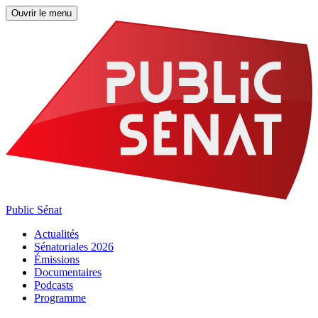
Ouvrir le menu
Public Sénat
Actualités
Sénatoriales 2026
Émissions
Documentaires
Podcasts
Programme