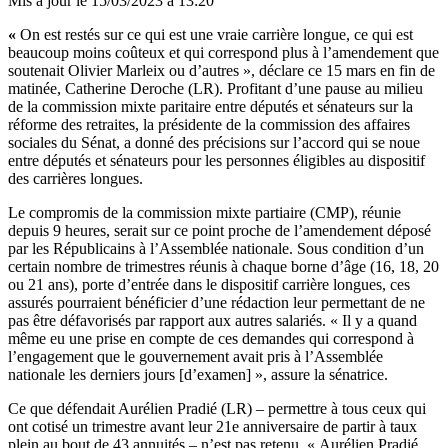
Mis à jour le
15/03/2023 à 13:20
«
On est restés sur ce qui est une vraie carrière longue, ce qui est
beaucoup moins coûteux et qui correspond plus à l’amendement que
soutenait Olivier Marleix ou d’autres », déclare ce 15 mars en fin de
matinée, Catherine Deroche (LR). Profitant d’une pause au milieu
de la commission mixte paritaire entre députés et sénateurs sur la
réforme des retraites, la présidente de la commission des affaires
sociales du Sénat, a donné des précisions sur l’accord qui se noue
entre députés et sénateurs pour les personnes éligibles au dispositif
des carrières longues.
Le compromis de la commission mixte partiaire (CMP), réunie
depuis 9 heures, serait sur ce point proche de
l’amendement déposé
par les Républicains à l’Assemblée nationale
. Sous condition d’un
certain nombre de trimestres réunis à chaque borne d’âge (16, 18, 20
ou 21 ans),
porte d’entrée dans le dispositif carrière longues
, ces
assurés pourraient bénéficier d’une rédaction leur permettant de ne
pas être défavorisés par rapport aux autres salariés. « Il y a quand
même eu une prise en compte de ces demandes qui correspond à
l’engagement que le gouvernement avait pris à l’Assemblée
nationale les derniers jours [d’examen] », assure la sénatrice.
Ce que défendait Aurélien Pradié (LR) – permettre à tous ceux qui
ont cotisé un trimestre avant leur 21e anniversaire de partir à taux
plein au bout de 43 annuités – n’est pas retenu. « Aurélien Pradié