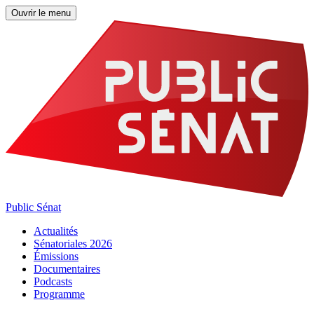
Ouvrir le menu
Public Sénat
Actualités
Sénatoriales 2026
Émissions
Documentaires
Podcasts
Programme