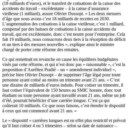
(18 milliards d’euros), et le transfert de cotisations de la caisse des
accidents du travail – excédentaire – à la caisse d’assurance
vieillesse (1 milliard), assure Olivier Dussopt. « Les deux mesures
d’âge que nous avons c’est 18 milliards de recettes en 2030.
L’augmentation des cotisations à la caisse vieillesse, c’est 1 milliard,
compensé par des baisses de cotisations à la caisse accidents du
travail, qui est excédentaire, donc c’est neutre pour l’entreprise. Cela
fait 19 milliards, nous consacrons deux tiers à la résorption du déficit
et un tiers à des mesures nouvelles », explique ainsi le ministre
chargé de porter cette réforme des retraites.
Ce qui remettrait en revanche en cause les équilibres budgétaires
visés par cette réforme, et qui n’est donc pas « raisonnable », c’est la
proposition d’Aurélien Pradié – un « amendement individuel »,
précise bien Olivier Dussopt – de supprimer l’âge légal pour toute
personne ayant cotisé au moins un trimestre avant 21 ans. « C’est
une dizaine de milliards d’euros induits. Pour cotiser un trimestre, il
faut cotiser l’équivalent de 150 heures au SMIC horaire, donc tout
étudiant ou toute personne ayant travaillé avant 21 ans, même un job
d’été, pourrait bénéficier d’une carrière longue. C’est ça qui
coûterait 10 milliards. Ce que nous faisons, c’est étendre le dispositif
à ceux qui ont commencé avant 21 ans. »
Le « dispositif » carrières longues est en effet plus restrictif et
prévoit
qu’il faut cotiser 4 ou 5 trimestres – selon sa date de naissance –