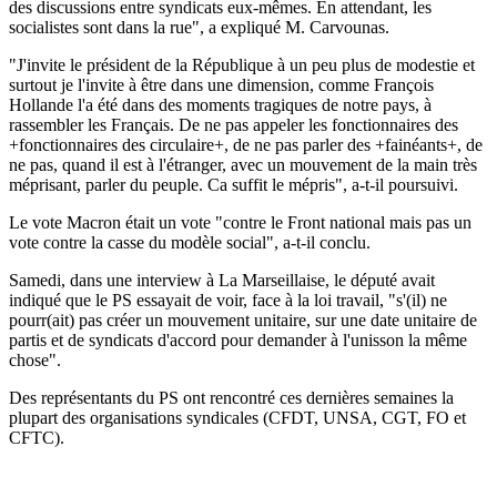
des discussions entre syndicats eux-mêmes. En attendant, les
socialistes sont dans la rue", a expliqué M. Carvounas.
"J'invite le président de la République à un peu plus de modestie et
surtout je l'invite à être dans une dimension, comme François
Hollande l'a été dans des moments tragiques de notre pays, à
rassembler les Français. De ne pas appeler les fonctionnaires des
+fonctionnaires des circulaire+, de ne pas parler des +fainéants+, de
ne pas, quand il est à l'étranger, avec un mouvement de la main très
méprisant, parler du peuple. Ca suffit le mépris", a-t-il poursuivi.
Le vote Macron était un vote "contre le Front national mais pas un
vote contre la casse du modèle social", a-t-il conclu.
Samedi, dans une interview à La Marseillaise, le député avait
indiqué que le PS essayait de voir, face à la loi travail, "s'(il) ne
pourr(ait) pas créer un mouvement unitaire, sur une date unitaire de
partis et de syndicats d'accord pour demander à l'unisson la même
chose".
Des représentants du PS ont rencontré ces dernières semaines la
plupart des organisations syndicales (CFDT, UNSA, CGT, FO et
CFTC).