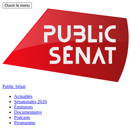
Ouvrir le menu
Public Sénat
Actualités
Sénatoriales 2026
Émissions
Documentaires
Podcasts
Programme