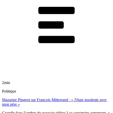
2min
Politique
Mazarine Pingeot sur François Mitterrand : « J'étais insolente avec
mon père »
Grandir dans l’ombre du pouvoir oblige à se construire autrement, a