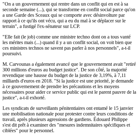
"On a un gouvernement qui rentre dans un conflit qui en est à sa
seconde semaine (...), qui se transforme en conflit social parce qu'on
a une Garde des Sceaux qui se comporte avec désinvolture par
rapport à ce qu'ils ont vécu, qui a eu du mal à se déplacer sur le
terrain", a fustigé l'ex-sénateur sur LCP.
"Elle fait (le job) comme une ministre techno dont on a tous vanté
les mérites mais (...) quand il y a un conflit social, on voit bien que
ces ministres technos ne savent pas parler à nos personnels", a-t-il
poursuivi.
M. Carvounas a également avancé que le gouvernement avait "retiré
300 millions d'euros au budget justice". De son côté, la majorité
revendique une hausse du budget de la justice de 3,19%, à 7,11
milliards d'euros en 2018. "Si la justice est une priorité, je demande
à ce gouvernement de prendre les précautions et les moyens
nécessaires pour aider ce service public qui est le parent pauvre de la
justice", a-t-il exhorté.
Les syndicats de surveillants pénitentiaires ont entamé le 15 janvier
une mobilisation nationale pour protester contre leurs conditions de
travail, après plusieurs agressions de gardiens. Édouard Philippe
s'est dit prêt à examiner des "mesures indemnitaires spécifiques et
ciblées" pour le personnel.