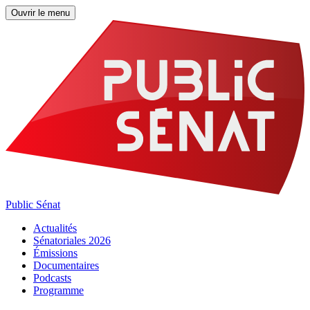
Ouvrir le menu
Public Sénat
Actualités
Sénatoriales 2026
Émissions
Documentaires
Podcasts
Programme