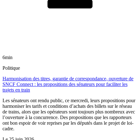
6min
Politique
Harmonisation des titres, garantie de correspondance, ouverture de
SNCF Connect : les propositions des sénateurs pour faciliter les
trajets en train
Les sénateurs ont rendu public, ce mercredi, leurs propositions pour
harmoniser les tarifs et conditions d’achats des billets sur le réseau
de trains, alors que les opérateurs sont toujours plus nombreux avec
l’ouverture à la concurrence. Des propositions que les rapporteurs
ont bon espoir de voir reprises par les députés dans le projet de loi-
cadre.
Le
25 juin 2026