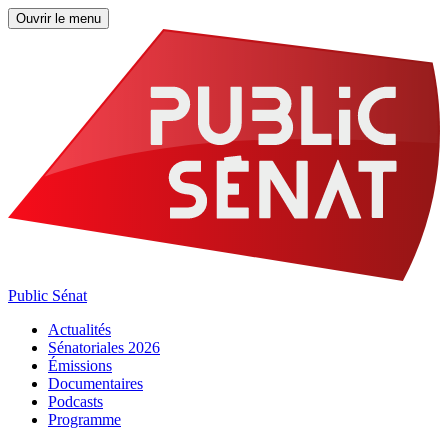
Ouvrir le menu
Public Sénat
Actualités
Sénatoriales 2026
Émissions
Documentaires
Podcasts
Programme