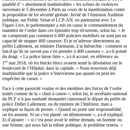
qualifié d’ « absolument inadmissibles » les scènes de violences
survenues le 5 décembre à Paris au cours de la manifestation contre
la proposition de loi sécurité globale. Invité de l’émission Audition
publique, sur Public Sénat et LCP-AN, en partenariat avec Le
Figaro Live, le parlementaire a mis en cause le commandement du
maintien de l’ordre dans ces épisodes trop récurrents, selon lui. « Je
ne comprends pas comment 6 000 policiers mobilisés ne sont pas en
capacité de stopper 400 casseurs. Et je m’adresse directement au
préfet Lallement, au ministre Darmanin, à la hiérarchie : comment se
fait-il qu’ils ne savent pas s’en prendre à 400 casseurs », a-t-il pointé
du doigt. « La police laisse faire », a-t-il accusé, en référence au
er
1
mai 2018, où les blacks blocs avaient semé la désolation sur le
boulevard de l’Hôpital, dans la capitale. « Nous trouvions déjà
inadmissible que la police n’intervienne pas quand on peut les
empêcher de casser. »
Face à cette passivité voulue et des membres des forces de l’ordre
traités comme de la « chair à canon », selon lui, le secrétaire national
du PCF n’a pas souhaité demander clairement le départ du préfet de
police Didier Lallement, ou du ministre de l’Intérieur, mais a
expliqué sa façon de penser. « Quand on porte une responsabilité,
on les assume. Si on s’est planté, on démissionne », a-t-il expliqué.
Et d’ajouter : « si c’est pour avoir le même demain, un homme ou
une femme, qui nous fait la même politique, le problème restera. »