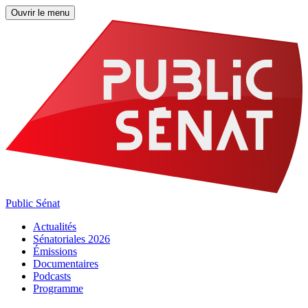
Ouvrir le menu
Public Sénat
Actualités
Sénatoriales 2026
Émissions
Documentaires
Podcasts
Programme