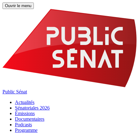
Ouvrir le menu
Public Sénat
Actualités
Sénatoriales 2026
Émissions
Documentaires
Podcasts
Programme