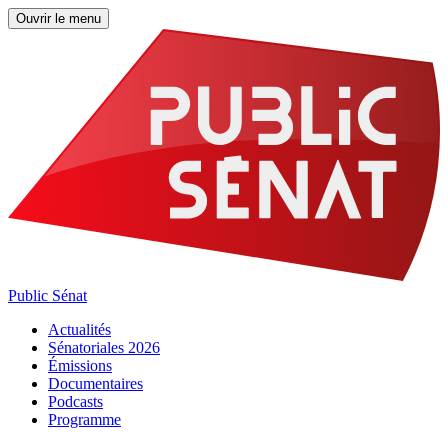
Ouvrir le menu
Public Sénat
Actualités
Sénatoriales 2026
Émissions
Documentaires
Podcasts
Programme