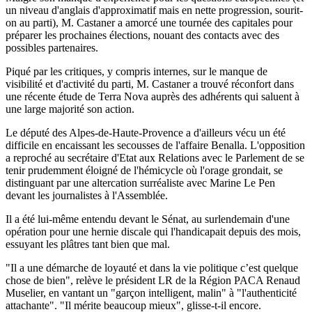
un niveau d'anglais d'approximatif mais en nette progression, sourit-
on au parti), M. Castaner a amorcé une tournée des capitales pour
préparer les prochaines élections, nouant des contacts avec des
possibles partenaires.
Piqué par les critiques, y compris internes, sur le manque de
visibilité et d'activité du parti, M. Castaner a trouvé réconfort dans
une récente étude de Terra Nova auprès des adhérents qui saluent à
une large majorité son action.
Le député des Alpes-de-Haute-Provence a d'ailleurs vécu un été
difficile en encaissant les secousses de l'affaire Benalla. L'opposition
a reproché au secrétaire d'Etat aux Relations avec le Parlement de se
tenir prudemment éloigné de l'hémicycle où l'orage grondait, se
distinguant par une altercation surréaliste avec Marine Le Pen
devant les journalistes à l'Assemblée.
Il a été lui-même entendu devant le Sénat, au surlendemain d'une
opération pour une hernie discale qui l'handicapait depuis des mois,
essuyant les plâtres tant bien que mal.
"Il a une démarche de loyauté et dans la vie politique c’est quelque
chose de bien", relève le président LR de la Région PACA Renaud
Muselier, en vantant un "garçon intelligent, malin" à "l'authenticité
attachante". "Il mérite beaucoup mieux", glisse-t-il encore.