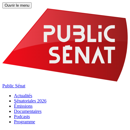
Ouvrir le menu
Public Sénat
Actualités
Sénatoriales 2026
Émissions
Documentaires
Podcasts
Programme