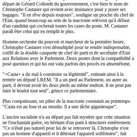
départ de Gérard Collomb du gouvernement, c'est bien le nom de
Christophe Castaner qui revient avec insistance pour y poser ses
bagages. "Il en rêve depuis toujours", souligne un proche du chef de
l'Etat, quand beaucoup au sein de la macronie relèvent qu'à défaut
d'un candidat qui cocherait toutes les cases du poste, M. Castaner
paraît être celui qui en remplit le plus.
Homme-orchestre du pouvoir et marcheur de la première heure,
Christophe Castaner s'est démultiplié pour se rendre indispensable,
coiffé de la double casquette de chef de parti et de secrétaire d'Etat
aux Relations avec le Parlement. Deux postes dont la compatibilité a
posé question et qui lui ont valu parfois des procès en absentéisme.
"+Casta+ a du mal à construire sa légitimité", estimait ainsi à la
rentrée un député LREM. "Il a un pied au Parlement, un autre au
parti, il devrait avoir les deux pieds au même endroit. Il ne peut pas
faire le boulot tout seul", grince ce parlementaire.
Plus compatissant, un pilier de la macronie constatait au printemps:
"Casta est au four et au moulin. Il a une tâche gigantesque".
L'ancien socialiste n'a au départ pas fait mystère que cette situation
ne l'enchantait guère, en héritant d'un parti à structurer entièrement.
"Ce n'était pas naturel pour lui de se retrouver là, Christophe n'est
pas un homme d'appareil et il détestait l'appareil solférinien", fait