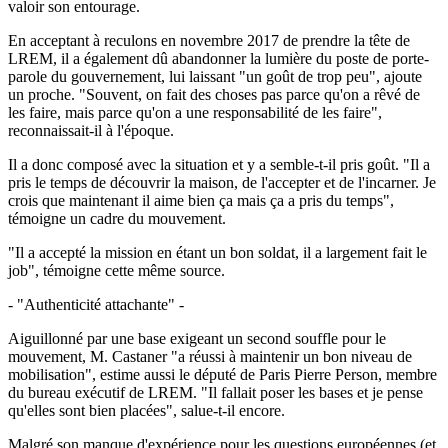
valoir son entourage.
En acceptant à reculons en novembre 2017 de prendre la tête de
LREM, il a également dû abandonner la lumière du poste de porte-
parole du gouvernement, lui laissant "un goût de trop peu", ajoute
un proche. "Souvent, on fait des choses pas parce qu'on a rêvé de
les faire, mais parce qu'on a une responsabilité de les faire",
reconnaissait-il à l'époque.
Il a donc composé avec la situation et y a semble-t-il pris goût. "Il a
pris le temps de découvrir la maison, de l'accepter et de l'incarner. Je
crois que maintenant il aime bien ça mais ça a pris du temps",
témoigne un cadre du mouvement.
"Il a accepté la mission en étant un bon soldat, il a largement fait le
job", témoigne cette même source.
- "Authenticité attachante" -
Aiguillonné par une base exigeant un second souffle pour le
mouvement, M. Castaner "a réussi à maintenir un bon niveau de
mobilisation", estime aussi le député de Paris Pierre Person, membre
du bureau exécutif de LREM. "Il fallait poser les bases et je pense
qu'elles sont bien placées", salue-t-il encore.
Malgré son manque d'expérience pour les questions européennes (et