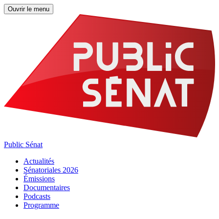
Ouvrir le menu
Public Sénat
Actualités
Sénatoriales 2026
Émissions
Documentaires
Podcasts
Programme