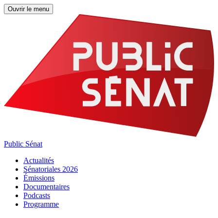
Ouvrir le menu
Public Sénat
Actualités
Sénatoriales 2026
Émissions
Documentaires
Podcasts
Programme