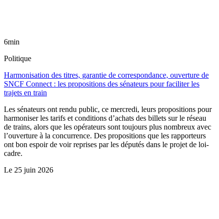
6min
Politique
Harmonisation des titres, garantie de correspondance, ouverture de
SNCF Connect : les propositions des sénateurs pour faciliter les
trajets en train
Les sénateurs ont rendu public, ce mercredi, leurs propositions pour
harmoniser les tarifs et conditions d’achats des billets sur le réseau
de trains, alors que les opérateurs sont toujours plus nombreux avec
l’ouverture à la concurrence. Des propositions que les rapporteurs
ont bon espoir de voir reprises par les députés dans le projet de loi-
cadre.
Le
25 juin 2026