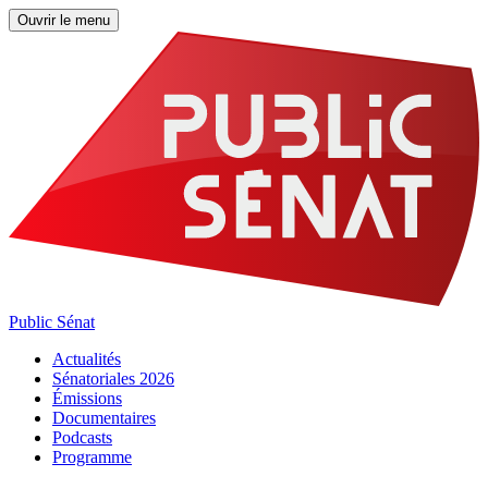
Ouvrir le menu
Public Sénat
Actualités
Sénatoriales 2026
Émissions
Documentaires
Podcasts
Programme