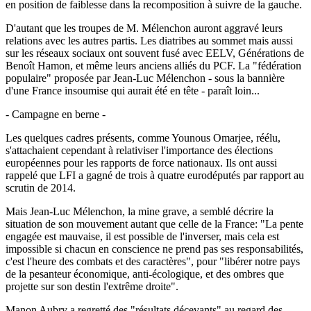
en position de faiblesse dans la recomposition à suivre de la gauche.
D'autant que les troupes de M. Mélenchon auront aggravé leurs
relations avec les autres partis. Les diatribes au sommet mais aussi
sur les réseaux sociaux ont souvent fusé avec EELV, Générations de
Benoît Hamon, et même leurs anciens alliés du PCF. La "fédération
populaire" proposée par Jean-Luc Mélenchon - sous la bannière
d'une France insoumise qui aurait été en tête - paraît loin...
- Campagne en berne -
Les quelques cadres présents, comme Younous Omarjee, réélu,
s'attachaient cependant à relativiser l'importance des élections
européennes pour les rapports de force nationaux. Ils ont aussi
rappelé que LFI a gagné de trois à quatre eurodéputés par rapport au
scrutin de 2014.
Mais Jean-Luc Mélenchon, la mine grave, a semblé décrire la
situation de son mouvement autant que celle de la France: "La pente
engagée est mauvaise, il est possible de l'inverser, mais cela est
impossible si chacun en conscience ne prend pas ses responsabilités,
c'est l'heure des combats et des caractères", pour "libérer notre pays
de la pesanteur économique, anti-écologique, et des ombres que
projette sur son destin l'extrême droite".
Manon Aubry a regretté des "résultats décevants" au regard des