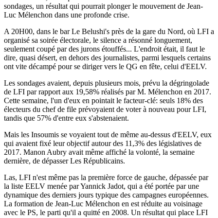
sondages, un résultat qui pourrait plonger le mouvement de Jean-
Luc Mélenchon dans une profonde crise.
A 20H00, dans le bar Le Belushi's près de la gare du Nord, où LFI a
organisé sa soirée électorale, le silence a résonné longuement,
seulement coupé par des jurons étouffés... L'endroit était, il faut le
dire, quasi désert, en dehors des journalistes, parmi lesquels certains
ont vite décampé pour se diriger vers le QG en fête, celui d'EELV.
Les sondages avaient, depuis plusieurs mois, prévu la dégringolade
de LFI par rapport aux 19,58% réalisés par M. Mélenchon en 2017.
Cette semaine, l'un d'eux en pointait le facteur-clé: seuls 18% des
électeurs du chef de file prévoyaient de voter à nouveau pour LFI,
tandis que 57% d'entre eux s'abstenaient.
Mais les Insoumis se voyaient tout de même au-dessus d'EELV, eux
qui avaient fixé leur objectif autour des 11,3% des législatives de
2017. Manon Aubry avait même affiché la volonté, la semaine
dernière, de dépasser Les Républicains.
Las, LFI n'est même pas la première force de gauche, dépassée par
la liste EELV menée par Yannick Jadot, qui a été portée par une
dynamique des derniers jours typique des campagnes européennes.
La formation de Jean-Luc Mélenchon en est réduite au voisinage
avec le PS, le parti qu'il a quitté en 2008. Un résultat qui place LFI