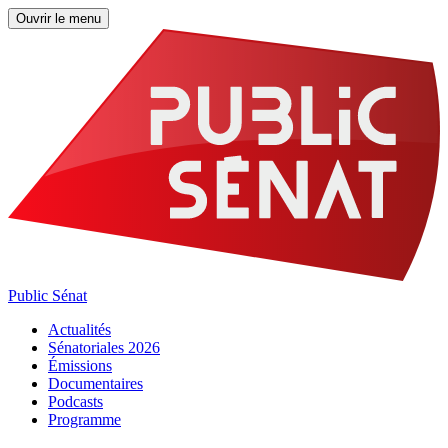
Ouvrir le menu
Public Sénat
Actualités
Sénatoriales 2026
Émissions
Documentaires
Podcasts
Programme