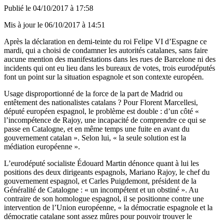
Publié le
04/10/2017 à 17:58
Mis à jour le
06/10/2017 à 14:51
Après la déclaration en demi-teinte du roi Felipe VI d’Espagne ce
mardi, qui a choisi de condamner les autorités catalanes, sans faire
aucune mention des manifestations dans les rues de Barcelone ni des
incidents qui ont eu lieu dans les bureaux de votes, trois eurodéputés
font un point sur la situation espagnole et son contexte européen.
Usage disproportionné de la force de la part de Madrid ou
entêtement des nationalistes catalans ? Pour Florent Marcellesi,
député européen espagnol, le problème est double : d’un côté «
l’incompétence de Rajoy, une incapacité de comprendre ce qui se
passe en Catalogne, et en même temps une fuite en avant du
gouvernement catalan ». Selon lui, « la seule solution est la
médiation européenne ».
L’eurodéputé socialiste Édouard Martin dénonce quant à lui les
positions des deux dirigeants espagnols, Mariano Rajoy, le chef du
gouvernement espagnol, et Carles Puigdemont, président de la
Généralité de Catalogne : « un incompétent et un obstiné ». Au
contraire de son homologue espagnol, il se positionne contre une
intervention de l’Union européenne, « la démocratie espagnole et la
démocratie catalane sont assez mûres pour pouvoir trouver le