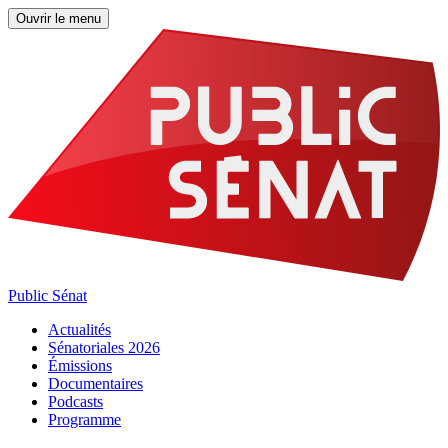
Ouvrir le menu
Public Sénat
Actualités
Sénatoriales 2026
Émissions
Documentaires
Podcasts
Programme