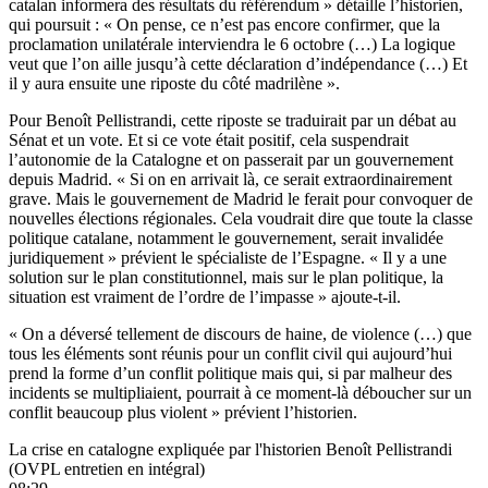
catalan informera des résultats du référendum » détaille l’historien,
qui poursuit : « On pense, ce n’est pas encore confirmer, que la
proclamation unilatérale interviendra le 6 octobre (…) La logique
veut que l’on aille jusqu’à cette déclaration d’indépendance (…) Et
il y aura ensuite une riposte du côté madrilène ».
Pour Benoît Pellistrandi, cette riposte se traduirait par un débat au
Sénat et un vote. Et si ce vote était positif, cela suspendrait
l’autonomie de la Catalogne et on passerait par un gouvernement
depuis Madrid. « Si on en arrivait là, ce serait extraordinairement
grave. Mais le gouvernement de Madrid le ferait pour convoquer de
nouvelles élections régionales. Cela voudrait dire que toute la classe
politique catalane, notamment le gouvernement, serait invalidée
juridiquement » prévient le spécialiste de l’Espagne. « Il y a une
solution sur le plan constitutionnel, mais sur le plan politique, la
situation est vraiment de l’ordre de l’impasse » ajoute-t-il.
« On a déversé tellement de discours de haine, de violence (…) que
tous les éléments sont réunis pour un conflit civil qui aujourd’hui
prend la forme d’un conflit politique mais qui, si par malheur des
incidents se multipliaient, pourrait à ce moment-là déboucher sur un
conflit beaucoup plus violent » prévient l’historien.
La crise en catalogne expliquée par l'historien Benoît Pellistrandi
(OVPL entretien en intégral)