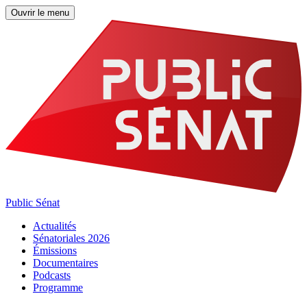
Ouvrir le menu
Public Sénat
Actualités
Sénatoriales 2026
Émissions
Documentaires
Podcasts
Programme