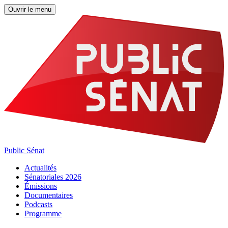
Ouvrir le menu
Public Sénat
Actualités
Sénatoriales 2026
Émissions
Documentaires
Podcasts
Programme