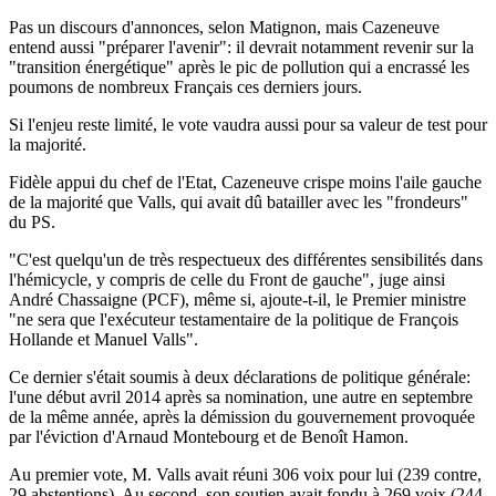
Pas un discours d'annonces, selon Matignon, mais Cazeneuve
entend aussi "préparer l'avenir": il devrait notamment revenir sur la
"transition énergétique" après le pic de pollution qui a encrassé les
poumons de nombreux Français ces derniers jours.
Si l'enjeu reste limité, le vote vaudra aussi pour sa valeur de test pour
la majorité.
Fidèle appui du chef de l'Etat, Cazeneuve crispe moins l'aile gauche
de la majorité que Valls, qui avait dû batailler avec les "frondeurs"
du PS.
"C'est quelqu'un de très respectueux des différentes sensibilités dans
l'hémicycle, y compris de celle du Front de gauche", juge ainsi
André Chassaigne (PCF), même si, ajoute-t-il, le Premier ministre
"ne sera que l'exécuteur testamentaire de la politique de François
Hollande et Manuel Valls".
Ce dernier s'était soumis à deux déclarations de politique générale:
l'une début avril 2014 après sa nomination, une autre en septembre
de la même année, après la démission du gouvernement provoquée
par l'éviction d'Arnaud Montebourg et de Benoît Hamon.
Au premier vote, M. Valls avait réuni 306 voix pour lui (239 contre,
29 abstentions). Au second, son soutien avait fondu à 269 voix (244