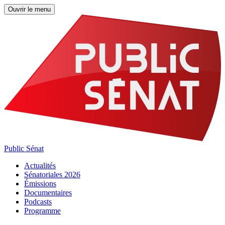
Ouvrir le menu
Public Sénat
Actualités
Sénatoriales 2026
Émissions
Documentaires
Podcasts
Programme