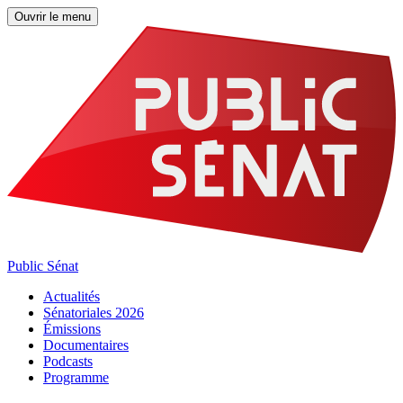
Ouvrir le menu
Public Sénat
Actualités
Sénatoriales 2026
Émissions
Documentaires
Podcasts
Programme