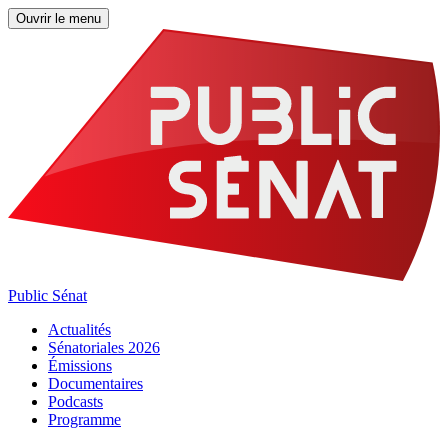
Ouvrir le menu
Public Sénat
Actualités
Sénatoriales 2026
Émissions
Documentaires
Podcasts
Programme