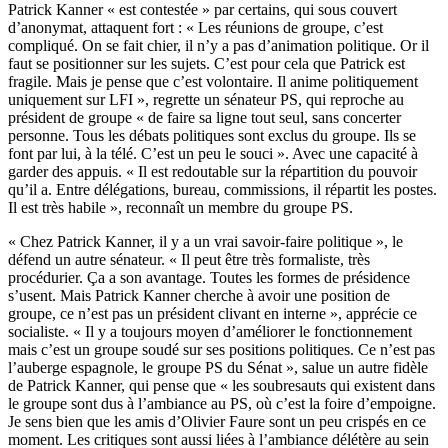
Patrick Kanner « est contestée » par certains, qui sous couvert
d’anonymat, attaquent fort : « Les réunions de groupe, c’est
compliqué. On se fait chier, il n’y a pas d’animation politique. Or il
faut se positionner sur les sujets. C’est pour cela que Patrick est
fragile. Mais je pense que c’est volontaire. Il anime politiquement
uniquement sur LFI », regrette un sénateur PS, qui reproche au
président de groupe « de faire sa ligne tout seul, sans concerter
personne. Tous les débats politiques sont exclus du groupe. Ils se
font par lui, à la télé. C’est un peu le souci ». Avec une capacité à
garder des appuis. « Il est redoutable sur la répartition du pouvoir
qu’il a. Entre délégations, bureau, commissions, il répartit les postes.
Il est très habile », reconnaît un membre du groupe PS.
« Chez Patrick Kanner, il y a un vrai savoir-faire politique », le
défend un autre sénateur. « Il peut être très formaliste, très
procédurier. Ça a son avantage. Toutes les formes de présidence
s’usent. Mais Patrick Kanner cherche à avoir une position de
groupe, ce n’est pas un président clivant en interne », apprécie ce
socialiste. « Il y a toujours moyen d’améliorer le fonctionnement
mais c’est un groupe soudé sur ses positions politiques. Ce n’est pas
l’auberge espagnole, le groupe PS du Sénat », salue un autre fidèle
de Patrick Kanner, qui pense que « les soubresauts qui existent dans
le groupe sont dus à l’ambiance au PS, où c’est la foire d’empoigne.
Je sens bien que les amis d’Olivier Faure sont un peu crispés en ce
moment. Les critiques sont aussi liées à l’ambiance délétère au sein