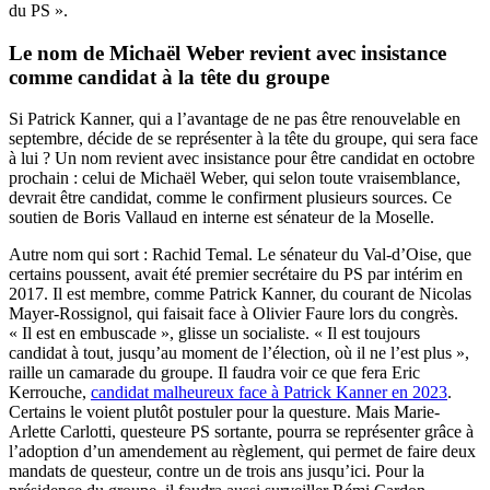
du PS ».
Le nom de Michaël Weber revient avec insistance
comme candidat à la tête du groupe
Si Patrick Kanner, qui a l’avantage de ne pas être renouvelable en
septembre, décide de se représenter à la tête du groupe, qui sera face
à lui ? Un nom revient avec insistance pour être candidat en octobre
prochain : celui de Michaël Weber, qui selon toute vraisemblance,
devrait être candidat, comme le confirment plusieurs sources. Ce
soutien de Boris Vallaud en interne est sénateur de la Moselle.
Autre nom qui sort : Rachid Temal. Le sénateur du Val-d’Oise, que
certains poussent, avait été premier secrétaire du PS par intérim en
2017. Il est membre, comme Patrick Kanner, du courant de Nicolas
Mayer-Rossignol, qui faisait face à Olivier Faure lors du congrès.
« Il est en embuscade », glisse un socialiste. « Il est toujours
candidat à tout, jusqu’au moment de l’élection, où il ne l’est plus »,
raille un camarade du groupe. Il faudra voir ce que fera Eric
Kerrouche,
candidat malheureux face à Patrick Kanner en 2023
.
Certains le voient plutôt postuler pour la questure. Mais Marie-
Arlette Carlotti, questeure PS sortante, pourra se représenter grâce à
l’adoption d’un amendement au règlement, qui permet de faire deux
mandats de questeur, contre un de trois ans jusqu’ici. Pour la