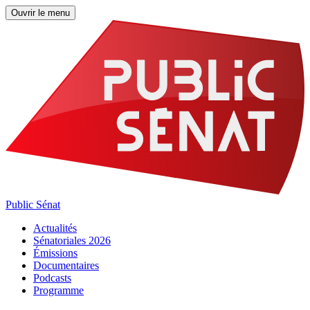
Ouvrir le menu
Public Sénat
Actualités
Sénatoriales 2026
Émissions
Documentaires
Podcasts
Programme