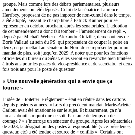
groupe. Mais comme lors des débats parlementaires, plusieurs
amendements ont été déposés. Celui de la sénatrice Laurence
Harribey, proposant de ne pas imposer de non-cumul dans le temps,
a été adopté, laissant le champ libre à Patrick Kanner pour se
représenter en octobre prochain, après les sénatoriales. L’adoption
de cet amendement a donc fait tomber « l’amendement de repli »,
déposé par Michaël Weber et Alexandre Ouizille, deux soutiens de
Boris Vallaud au sein du PS, qui proposaient de couper la poire en
deux, en permettant au sénateur du Nord de se représenter pour un
mandat de plus, soit jusqu’en 2029. A noter que pour les fonctions
officielles du bureau du Sénat, elles seront en revanche bien limitées
à trois ans pour les postes de vice-présidence et de secrétaire, et deux
fois trois ans pour le poste de questeur.
« Une nouvelle génération qui a envie que ça
tourne »
L’idée de « toiletter le règlement » était en réalité dans les cartons
depuis plusieurs années. « Lors du précédent mandat, Marie-Arlette
Carlotti avait été missionnée sur le sujet. Et bizarrement, ça n’a
jamais abouti sur quoi que ce soit. Par faute de temps ou de
courage ? » s’interroge un sénateur du groupe. Après les sénatoriales
de 2023, la désignation des postes à responsabilité (vice-présidence,
questeur, etc) a été tendue et source de « conflits ». Certains ont