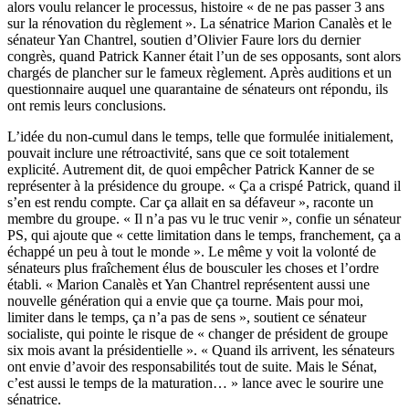
alors voulu relancer le processus, histoire « de ne pas passer 3 ans
sur la rénovation du règlement ». La sénatrice Marion Canalès et le
sénateur Yan Chantrel, soutien d’Olivier Faure lors du dernier
congrès, quand Patrick Kanner était l’un de ses opposants, sont alors
chargés de plancher sur le fameux règlement. Après auditions et un
questionnaire auquel une quarantaine de sénateurs ont répondu, ils
ont remis leurs conclusions.
L’idée du non-cumul dans le temps, telle que formulée initialement,
pouvait inclure une rétroactivité, sans que ce soit totalement
explicité. Autrement dit, de quoi empêcher Patrick Kanner de se
représenter à la présidence du groupe. « Ça a crispé Patrick, quand il
s’en est rendu compte. Car ça allait en sa défaveur », raconte un
membre du groupe. « Il n’a pas vu le truc venir », confie un sénateur
PS, qui ajoute que « cette limitation dans le temps, franchement, ça a
échappé un peu à tout le monde ». Le même y voit la volonté de
sénateurs plus fraîchement élus de bousculer les choses et l’ordre
établi. « Marion Canalès et Yan Chantrel représentent aussi une
nouvelle génération qui a envie que ça tourne. Mais pour moi,
limiter dans le temps, ça n’a pas de sens », soutient ce sénateur
socialiste, qui pointe le risque de « changer de président de groupe
six mois avant la présidentielle ». « Quand ils arrivent, les sénateurs
ont envie d’avoir des responsabilités tout de suite. Mais le Sénat,
c’est aussi le temps de la maturation… » lance avec le sourire une
sénatrice.