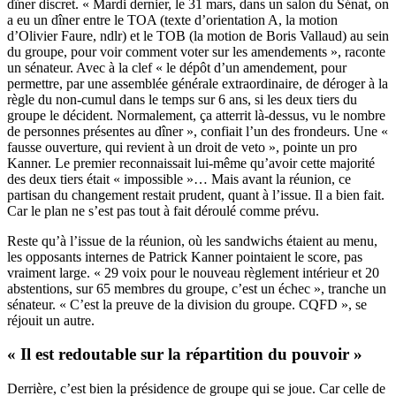
dîner discret. « Mardi dernier, le 31 mars, dans un salon du Sénat, on
a eu un dîner entre le TOA (texte d’orientation A, la motion
d’Olivier Faure, ndlr) et le TOB (la motion de Boris Vallaud) au sein
du groupe, pour voir comment voter sur les amendements », raconte
un sénateur. Avec à la clef « le dépôt d’un amendement, pour
permettre, par une assemblée générale extraordinaire, de déroger à la
règle du non-cumul dans le temps sur 6 ans, si les deux tiers du
groupe le décident. Normalement, ça atterrit là-dessus, vu le nombre
de personnes présentes au dîner », confiait l’un des frondeurs. Une «
fausse ouverture, qui revient à un droit de veto », pointe un pro
Kanner. Le premier reconnaissait lui-même qu’avoir cette majorité
des deux tiers était « impossible »… Mais avant la réunion, ce
partisan du changement restait prudent, quant à l’issue. Il a bien fait.
Car le plan ne s’est pas tout à fait déroulé comme prévu.
Reste qu’à l’issue de la réunion, où les sandwichs étaient au menu,
les opposants internes de Patrick Kanner pointaient le score, pas
vraiment large. « 29 voix pour le nouveau règlement intérieur et 20
abstentions, sur 65 membres du groupe, c’est un échec », tranche un
sénateur. « C’est la preuve de la division du groupe. CQFD », se
réjouit un autre.
« Il est redoutable sur la répartition du pouvoir »
Derrière, c’est bien la présidence de groupe qui se joue. Car celle de