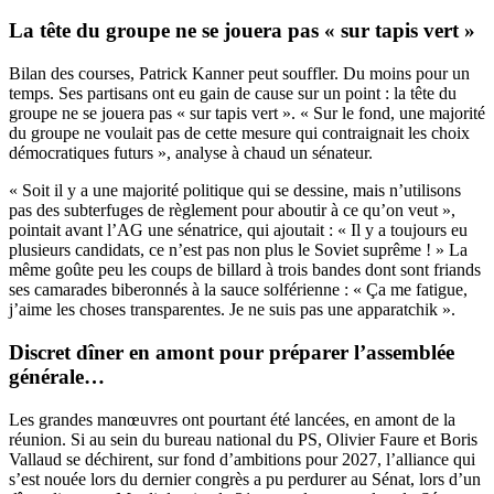
La tête du groupe ne se jouera pas « sur tapis vert »
Bilan des courses, Patrick Kanner peut souffler. Du moins pour un
temps. Ses partisans ont eu gain de cause sur un point : la tête du
groupe ne se jouera pas « sur tapis vert ». « Sur le fond, une majorité
du groupe ne voulait pas de cette mesure qui contraignait les choix
démocratiques futurs », analyse à chaud un sénateur.
« Soit il y a une majorité politique qui se dessine, mais n’utilisons
pas des subterfuges de règlement pour aboutir à ce qu’on veut »,
pointait avant l’AG une sénatrice, qui ajoutait : « Il y a toujours eu
plusieurs candidats, ce n’est pas non plus le Soviet suprême ! » La
même goûte peu les coups de billard à trois bandes dont sont friands
ses camarades biberonnés à la sauce solférienne : « Ça me fatigue,
j’aime les choses transparentes. Je ne suis pas une apparatchik ».
Discret dîner en amont pour préparer l’assemblée
générale…
Les grandes manœuvres ont pourtant été lancées, en amont de la
réunion. Si au sein du bureau national du PS, Olivier Faure et Boris
Vallaud se déchirent, sur fond d’ambitions pour 2027, l’alliance qui
s’est nouée lors du dernier congrès a pu perdurer au Sénat, lors d’un