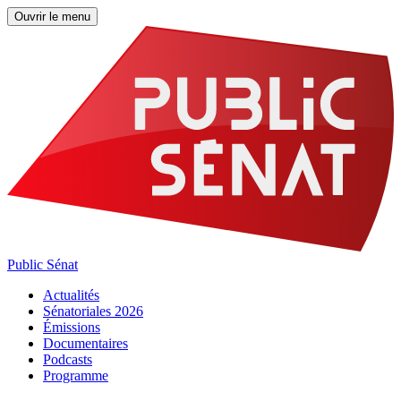
Ouvrir le menu
Public Sénat
Actualités
Sénatoriales 2026
Émissions
Documentaires
Podcasts
Programme