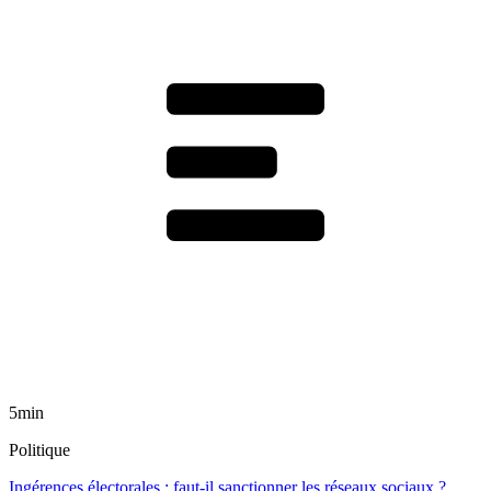
5min
Politique
Ingérences électorales : faut-il sanctionner les réseaux sociaux ?