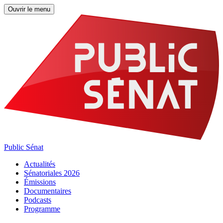
Ouvrir le menu
Public Sénat
Actualités
Sénatoriales 2026
Émissions
Documentaires
Podcasts
Programme