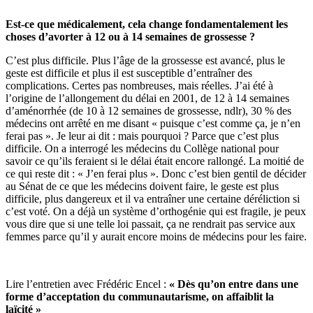
Est-ce que médicalement, cela change fondamentalement les
choses d’avorter à 12 ou à 14 semaines de grossesse ?
C’est plus difficile. Plus l’âge de la grossesse est avancé, plus le
geste est difficile et plus il est susceptible d’entraîner des
complications. Certes pas nombreuses, mais réelles. J’ai été à
l’origine de l’allongement du délai en 2001, de 12 à 14 semaines
d’aménorrhée (de 10 à 12 semaines de grossesse, ndlr), 30 % des
médecins ont arrêté en me disant « puisque c’est comme ça, je n’en
ferai pas ». Je leur ai dit : mais pourquoi ? Parce que c’est plus
difficile. On a interrogé les médecins du Collège national pour
savoir ce qu’ils feraient si le délai était encore rallongé. La moitié de
ce qui reste dit : « J’en ferai plus ». Donc c’est bien gentil de décider
au Sénat de ce que les médecins doivent faire, le geste est plus
difficile, plus dangereux et il va entraîner une certaine déréliction si
c’est voté. On a déjà un système d’orthogénie qui est fragile, je peux
vous dire que si une telle loi passait, ça ne rendrait pas service aux
femmes parce qu’il y aurait encore moins de médecins pour les faire.
Lire l’entretien avec Frédéric Encel :
« Dès qu’on entre dans une
forme d’acceptation du communautarisme, on affaiblit la
laïcité »