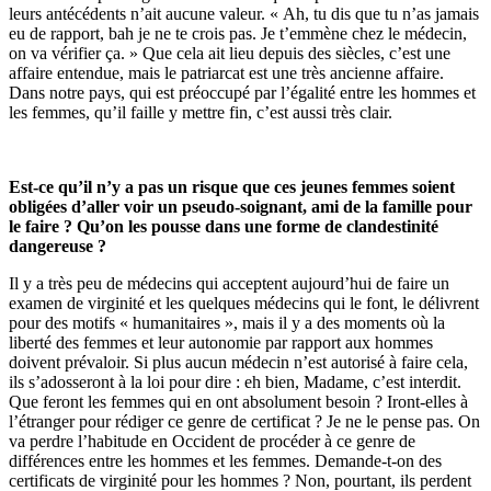
leurs antécédents n’ait aucune valeur. « Ah, tu dis que tu n’as jamais
eu de rapport, bah je ne te crois pas. Je t’emmène chez le médecin,
on va vérifier ça. » Que cela ait lieu depuis des siècles, c’est une
affaire entendue, mais le patriarcat est une très ancienne affaire.
Dans notre pays, qui est préoccupé par l’égalité entre les hommes et
les femmes, qu’il faille y mettre fin, c’est aussi très clair.
Est-ce qu’il n’y a pas un risque que ces jeunes femmes soient
obligées d’aller voir un pseudo-soignant, ami de la famille pour
le faire ? Qu’on les pousse dans une forme de clandestinité
dangereuse ?
Il y a très peu de médecins qui acceptent aujourd’hui de faire un
examen de virginité et les quelques médecins qui le font, le délivrent
pour des motifs « humanitaires », mais il y a des moments où la
liberté des femmes et leur autonomie par rapport aux hommes
doivent prévaloir. Si plus aucun médecin n’est autorisé à faire cela,
ils s’adosseront à la loi pour dire : eh bien, Madame, c’est interdit.
Que feront les femmes qui en ont absolument besoin ? Iront-elles à
l’étranger pour rédiger ce genre de certificat ? Je ne le pense pas. On
va perdre l’habitude en Occident de procéder à ce genre de
différences entre les hommes et les femmes. Demande-t-on des
certificats de virginité pour les hommes ? Non, pourtant, ils perdent