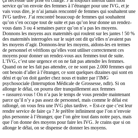
ça nécessite une prise en charge. J’ai toujours interdit dans mon
service qu’on envoie des femmes à l’étranger pour une IVG, et je
vais vous dire, je n’ai jamais rencontré de femmes qui souhaitent une
IVG tardive. J’ai rencontré beaucoup de femmes qui souhaitent
qu’on s’en occupe tout de suite et pas qu’on leur donne un rendez-
vous dans 3 ou 4 semaines parce qu’on n’a pas les moyens.
Donnons les moyens aux maternités qui roulent sur les jantes ! 50 %
des maternités interrogées sur le sujet ont dit qu’elles n’avaient pas
les moyens d’agir. Donnons-leur les moyens, aidons-les en termes
de personnel et vérifions qu’elles vont utiliser correctement ces
moyens pour donner un rendez-vous aux femmes tout de suite.
L’IVG, c’est une urgence et on ne fait pas attendre les femmes.
Quand on ne les fait pas attendre, ce ne sont pas 2.000 femmes qui
ont besoin d’aller à l’étranger, ce sont quelques dizaines qui sont en
déni et qu’on doit garder chez nous et traiter par l’IMG
psychosociale (Interruption Médicale de Grossesse, ndlr). Si on
allonge le délai, on pourra dire tranquillement aux femmes
« rassurez-vous ! On n’a pas le temps de vous prendre maintenant
parce qu’il n’y a pas assez de personnel, mais comme le délai est
rallongé, on vous fera une IVG plus tardive. » Est-ce que c’est leur
rendre service de faire ça ? Je préfère infiniment que l’on n’envoie
plus personne à l’étranger, que l’on gère tout dans notre pays, mais
que l’on donne des moyens pour faire les IVG. Je crains que si on
allonge le délai, on se dispense de donner les moyens.