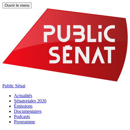
Ouvrir le menu
Public Sénat
Actualités
Sénatoriales 2026
Émissions
Documentaires
Podcasts
Programme