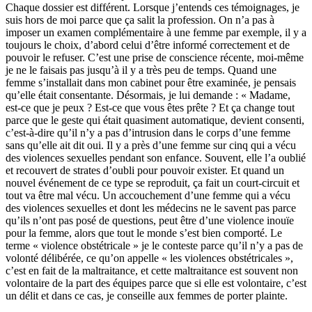
Chaque dossier est différent. Lorsque j’entends ces témoignages, je
suis hors de moi parce que ça salit la profession. On n’a pas à
imposer un examen complémentaire à une femme par exemple, il y a
toujours le choix, d’abord celui d’être informé correctement et de
pouvoir le refuser. C’est une prise de conscience récente, moi-même
je ne le faisais pas jusqu’à il y a très peu de temps. Quand une
femme s’installait dans mon cabinet pour être examinée, je pensais
qu’elle était consentante. Désormais, je lui demande : « Madame,
est-ce que je peux ? Est-ce que vous êtes prête ? Et ça change tout
parce que le geste qui était quasiment automatique, devient consenti,
c’est-à-dire qu’il n’y a pas d’intrusion dans le corps d’une femme
sans qu’elle ait dit oui. Il y a près d’une femme sur cinq qui a vécu
des violences sexuelles pendant son enfance. Souvent, elle l’a oublié
et recouvert de strates d’oubli pour pouvoir exister. Et quand un
nouvel événement de ce type se reproduit, ça fait un court-circuit et
tout va être mal vécu. Un accouchement d’une femme qui a vécu
des violences sexuelles et dont les médecins ne le savent pas parce
qu’ils n’ont pas posé de questions, peut être d’une violence inouïe
pour la femme, alors que tout le monde s’est bien comporté. Le
terme « violence obstétricale » je le conteste parce qu’il n’y a pas de
volonté délibérée, ce qu’on appelle « les violences obstétricales »,
c’est en fait de la maltraitance, et cette maltraitance est souvent non
volontaire de la part des équipes parce que si elle est volontaire, c’est
un délit et dans ce cas, je conseille aux femmes de porter plainte.