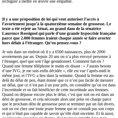
rechigner à mettre en œuvre une empathie.
Il y a une proposition de loi qui veut autoriser l’accès à
l’avortement jusqu’à la quatorzième semaine de grossesse. Le
texte a été rejeté au Sénat, au grand dam de la sénatrice
Laurence Rossignol qui parle d’une grande hypocrisie française
parce que 2.000 femmes iraient chaque année se faire avorter
hors délais à l’étranger. Qu’en pensez-vous ?
Je suis dans un endroit où il y a 6500 naissances, plus de 2000
avortements par an. Depuis 20 ans on n’a plus envoyé personne à
l’étranger, quel que soit l’âge gestationnel. Comment fait-on ?
Quand une femme téléphone le matin en disant : « J’aurais besoin
d’une IVG, je me suis enfin décidée », elle est vue l’après-midi le
même jour, et l’IVG a lieu dans la semaine. Quand la femme est au-
delà du délai de peu, étant donné que ce n’est pas facile de mesurer
un délai, que ce n’est pas à un jour près, on considère qu’on est dans
l’incertitude et on fait bénéficier de cette incertitude aux femmes.
Quand on dépasse encore plus le délai, c’est que soit on est dans un
déni de grossesse, et cela nécessite alors une prise en charge parce
que le prochain déni de grossesse peut se terminer par un fait divers,
soit on est chez une toute jeune femme qui ne connaît pas son corps
et qui n’était pas capable de savoir qu’elle était enceinte. Et là aussi,