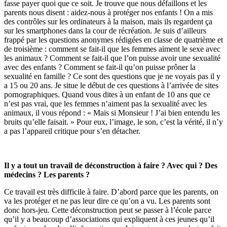
fasse payer quoi que ce soit. Je trouve que nous défaillons et les
parents nous disent : aidez-nous à protéger nos enfants ! On a mis
des contrôles sur les ordinateurs à la maison, mais ils regardent ça
sur les smartphones dans la cour de récréation. Je suis d’ailleurs
frappé par les questions anonymes rédigées en classe de quatrième et
de troisième : comment se fait-il que les femmes aiment le sexe avec
les animaux ? Comment se fait-il que l’on puisse avoir une sexualité
avec des enfants ? Comment se fait-il qu’on puisse prôner la
sexualité en famille ? Ce sont des questions que je ne voyais pas il y
a 15 ou 20 ans. Je situe le début de ces questions à l’arrivée de sites
pornographiques. Quand vous dites à un enfant de 10 ans que ce
n’est pas vrai, que les femmes n’aiment pas la sexualité avec les
animaux, il vous répond : « Mais si Monsieur ! J’ai bien entendu les
bruits qu’elle faisait. » Pour eux, l’image, le son, c’est la vérité, il n’y
a pas l’appareil critique pour s’en détacher.
Il y a tout un travail de déconstruction à faire ? Avec qui ? Des
médecins ? Les parents ?
Ce travail est très difficile à faire. D’abord parce que les parents, on
va les protéger et ne pas leur dire ce qu’on a vu. Les parents sont
donc hors-jeu. Cette déconstruction peut se passer à l’école parce
qu’il y a beaucoup d’associations qui expliquent à ces jeunes qu’il