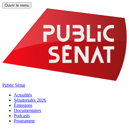
Ouvrir le menu
Public Sénat
Actualités
Sénatoriales 2026
Émissions
Documentaires
Podcasts
Programme