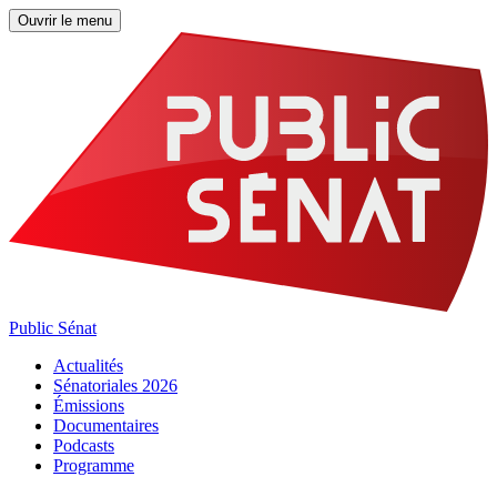
Ouvrir le menu
Public Sénat
Actualités
Sénatoriales 2026
Émissions
Documentaires
Podcasts
Programme