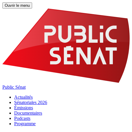
Ouvrir le menu
Public Sénat
Actualités
Sénatoriales 2026
Émissions
Documentaires
Podcasts
Programme