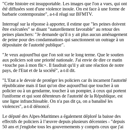
"Cette histoire est insupportable. Les images que l'on a vues, qui ont
été diffusées sont d'une violence inouïe. On est face à une forme de
barbarie contemporaine", a-t-il réagi sur BFMTV.
Interrogé sur la réponse à apporter, il estime que "les peines doivent
être exécutées" se disant "naturellement favorable" au retour des
peines planchers: "Je demande qu'il n y ait plus aucun aménagement
de peine pour des condamnations qui sanctionnent un outrage à un
dépositaire de l'autorité publique".
"Je veux aujourd'hui que l'on soit sur le long terme. Que le soutien
aux policiers soit une priorité nationale. J'ai envie de dire ce matin
+touche pas à mon flic+. Il faudrait qu'il y ait une réaction de notre
pays, de l'Etat et de la société", a-t-il dit.
"L'Etat a le devoir de protéger les policiers car ils incarnent l'autorité
républicaine mais il faut qu'on dise aujourd'hui que toucher à un
policier ou à un gendarme, toucher à un pompier, à ceux qui portent
l'uniforme et qui sont détenteurs de l'autorité de la République, est
une ligne infranchissable. On n'a pas dit ça, on a banalisé les
violences", a-t-il dénoncé.
Le député des Alpes-Maritimes a également déploré la baisse des
effectifs de policiers à l’œuvre depuis plusieurs décennies - "depuis
50 ans et j'englobe tous les gouvernements y compris ceux que j'ai