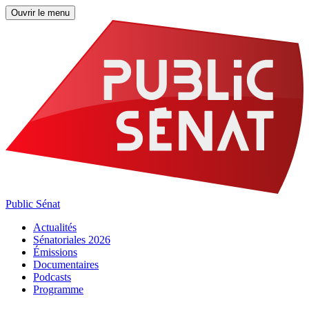
Ouvrir le menu
Public Sénat
Actualités
Sénatoriales 2026
Émissions
Documentaires
Podcasts
Programme