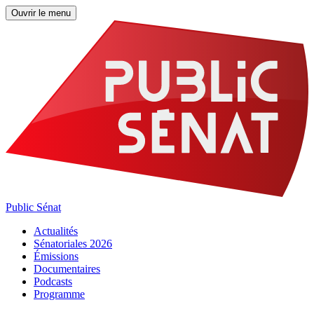
Ouvrir le menu
Public Sénat
Actualités
Sénatoriales 2026
Émissions
Documentaires
Podcasts
Programme