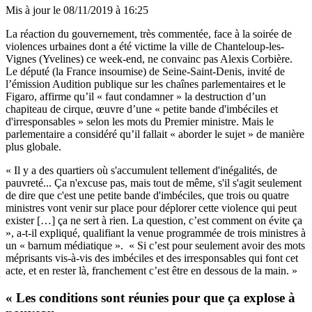
Mis à jour le
08/11/2019 à 16:25
La réaction du gouvernement, très commentée, face à la soirée de
violences urbaines dont a été victime la ville de Chanteloup-les-
Vignes (Yvelines) ce week-end, ne convainc pas Alexis Corbière.
Le député (la France insoumise) de Seine-Saint-Denis, invité de
l’émission Audition publique sur les chaînes parlementaires et le
Figaro, affirme qu’il « faut condamner » la destruction d’un
chapiteau de cirque, œuvre d’une « petite bande d'imbéciles et
d'irresponsables » selon les mots du Premier ministre. Mais le
parlementaire a considéré qu’il fallait « aborder le sujet » de manière
plus globale.
« Il y a des quartiers où s'accumulent tellement d'inégalités, de
pauvreté... Ça n'excuse pas, mais tout de même, s'il s'agit seulement
de dire que c'est une petite bande d'imbéciles, que trois ou quatre
ministres vont venir sur place pour déplorer cette violence qui peut
exister […] ça ne sert à rien. La question, c’est comment on évite ça
», a-t-il expliqué, qualifiant la venue programmée de trois ministres à
un « barnum médiatique ». « Si c’est pour seulement avoir des mots
méprisants vis-à-vis des imbéciles et des irresponsables qui font cet
acte, et en rester là, franchement c’est être en dessous de la main. »
« Les conditions sont réunies pour que ça explose à