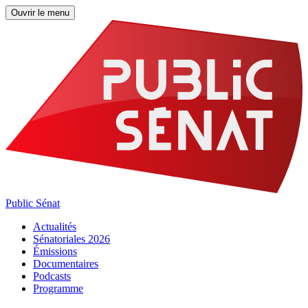
Ouvrir le menu
Public Sénat
Actualités
Sénatoriales 2026
Émissions
Documentaires
Podcasts
Programme