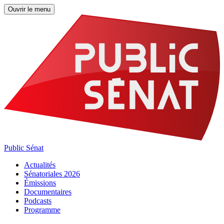
Ouvrir le menu
Public Sénat
Actualités
Sénatoriales 2026
Émissions
Documentaires
Podcasts
Programme